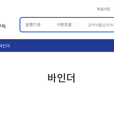
회원가입
발행기관
구판포함
구독
바인더
ASTM
ETRTO
바인더