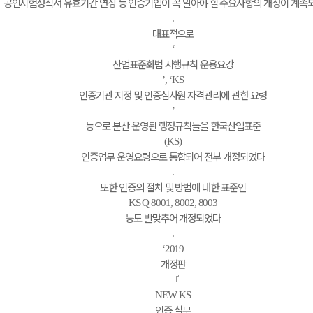
공인시험성적서 유효기간 연장 등 인증기업이 꼭 알아야 할 주요사항의 개정이 계속
.
대표적으로
‘
산업표준화법 시행규칙 운용요강
’, ‘KS
인증기관 지정 및 인증심사원 자격관리에 관한 요령
’
등으로 분산 운영된 행정규칙들을 한국산업표준
(KS)
인증업무 운영요령으로 통합되어 전부 개정되었다
.
또한 인증의 절차 및 방법에 대한 표준인
KS Q 8001, 8002, 8003
등도 발맞추어 개정되었다
.
‘2019
개정판
『
NEW KS
인증 실무