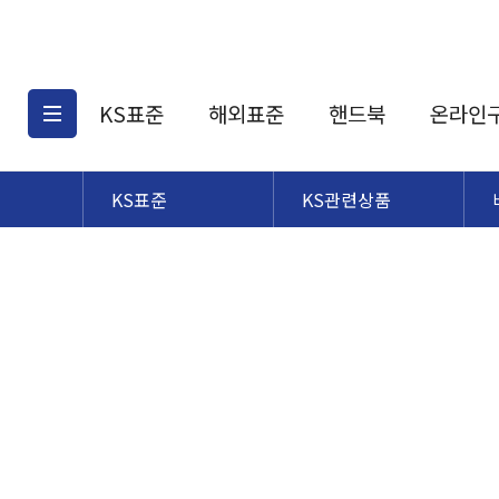
KS표준
해외표준
핸드북
온라인
KS표준
KS관련상품
KS표준검색
해외표준검색
KS
소개
AATCC
KS관련상품
해외표준관련상품
ASM
제공표준
DIN
KS인증심사기준
해외표준 견적의뢰
JSTRA
구입절차
TRA
국내단체표준
ISO심볼