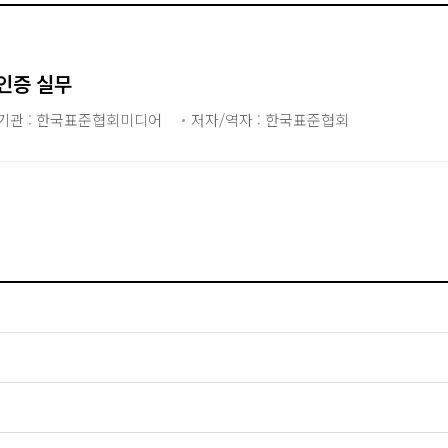
 인증 실무
기관 : 한국표준협회미디어
저자/역자 : 한국표준협회