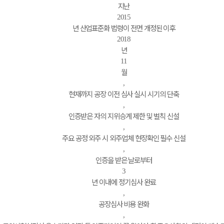
지난
2015
년 산업표준화 법령이 전면 개정된 이후
2018
년
11
월
,
현재까지 공장 이전 심사 실시 시기의 단축
,
인증받은 자의 지위승계 제한 및 벌칙 신설
,
주요 공정 외주 시 외주업체 현장확인 필수 신설
,
인증을 받은 날로부터
3
년 이내에 정기심사 완료
,
공장심사 비용 완화
,