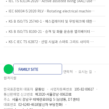
IEC TS 63134:2020 - Active assisted living (AAL) use cases
IEC 60034-5:2020 RLV - Rotating electrical machines - Part 5: Degrees of protection provided by the integral design of rotating electrical machines (IP code) - Classification
KS B ISO/TS 25740-1 - 에스컬레이터 및 무빙워크에 대한 안전요건 — 제1부: 세계공통 필수 안전요건(GESRs)
KS B ISO/TS 8100-21 - 승객 및 화물 운송용 엘리베이터 —제21부: 세계공통 필수안전요건(GESRs)을 충족하는 세계공통 안전 파라미터(GSPs)
KS C IEC TS 62872 - 산업 시설과 스마트 그리드 사이의 산업 공정 측정, 제어 및 자동화 시스템 인터페이스
FAMILY SITE
개인정보처리방침
이용약관
담당자 연락처
오시는 길
원격지원
한국표준협회 대표자
문동민
사업자등록번호
105-82-00617
통신판매업 신고번호
제2020-서울강남-00623호
주소
서울시 강남구 테헤란로69길 5 (삼성동, DT센터)
대표번호
02-6240-4618(발신자 부담전화)