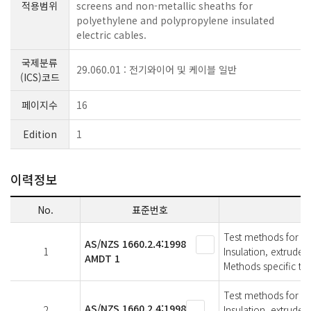
적용범위
screens and non-metallic sheaths for
polyethylene and polypropylene insulated
electric cables.
국제분류
29.060.01 : 전기와이어 및 케이블 일반
(ICS)코드
페이지수
16
Edition
1
이력정보
No.
표준번호
Test methods for el
AS/NZS 1660.2.4:1998
1
Insulation, extrude
AMDT 1
Methods specific to
Test methods for el
AS/NZS 1660.2.4:1998
2
Insulation, extrude