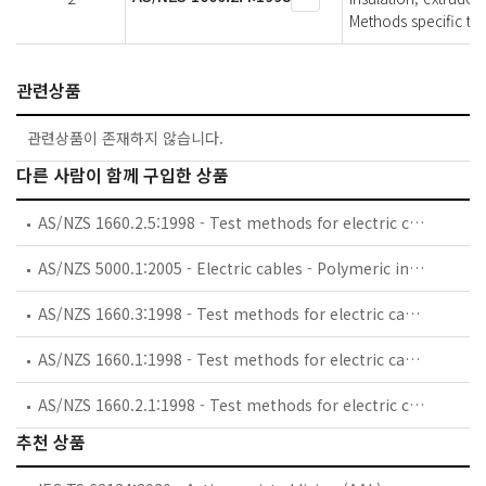
Methods specific to
관련상품
관련상품이 존재하지 않습니다.
다른 사람이 함께 구입한 상품
AS/NZS 1660.2.5:1998 - Test methods for electric cables, cords and conductors, Method 2.5: Insulation, extruded semi-conductive screens and non-metallic sheaths - Methods specific to cables above 1 kV
AS/NZS 5000.1:2005 - Electric cables - Polymeric insulated, Part 1: For working voltages up to and including 0.6/1 (1.2) kV
AS/NZS 1660.3:1998 - Test methods for electric cables, cords and conductors, Method 3: Electrical tests
AS/NZS 1660.1:1998 - Test methods for electric cables, cords and conductors, Method 1: Conductors and metallic components
AS/NZS 1660.2.1:1998 - Test methods for electric cables, cords and conductors, Method 2.1: Insulation, extruded semi-conductive screens and non-metallic sheaths - Methods for general application
추천 상품