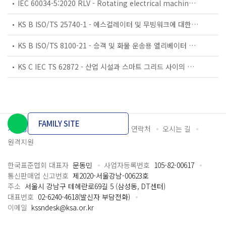
IEC 60034-5:2020 RLV - Rotating electrical machines - Part 5: Degrees of protection provided by the integral design of rotating electrical machines (IP code) - Classification
KS B ISO/TS 25740-1 - 에스컬레이터 및 무빙워크에 대한 안전요건 — 제1부: 세계공통 필수 안전요건(GESRs)
KS B ISO/TS 8100-21 - 승객 및 화물 운송용 엘리베이터 —제21부: 세계공통 필수안전요건(GESRs)을 충족하는 세계공통 안전 파라미터(GSPs)
KS C IEC TS 62872 - 산업 시설과 스마트 그리드 사이의 산업 공정 측정, 제어 및 자동화 시스템 인터페이스
FAMILY SITE
개인정보처리방침
이용약관
담당자 연락처
오시는 길
원격지원
한국표준협회 대표자
문동민
사업자등록번호
105-82-00617
통신판매업 신고번호
제2020-서울강남-00623호
주소
서울시 강남구 테헤란로69길 5 (삼성동, DT센터)
대표번호
02-6240-4618(발신자 부담전화)
이메일
kssndesk@ksa.or.kr