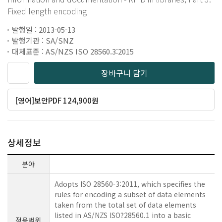
Fixed length encoding
발행일 : 2013-05-13
발행기관 : SA/SNZ
대체표준 : AS/NZS ISO 28560.3:2015
장바구니 담기
[영어]보안PDF 124,900원
상세정보
분야
Adopts ISO 28560-3:2011, which specifies the
rules for encoding a subset of data elements
taken from the total set of data elements
listed in AS/NZS ISO?28560.1 into a basic
적용범위