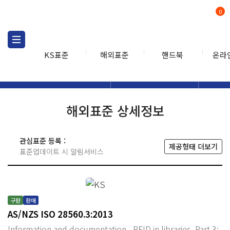
0
KS표준
해외표준
핸드북
온라
해외표준
해외표준검색
해외표
검색
해외표준 상세정보
관심표준 등록 :
제공형태 더보기
표준업데이트 시 알림서비스
구판
판매
AS/NZS ISO 28560.3:2013
Information and documentation - RFID in libraries, Part 3: