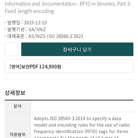
Information and documentation - RFID in libraries, Part 3:
Fixed length encoding
발행일 : 2015-12-23
발행기관 : SA/SNZ
대체표준 : AS/NZS ISO 28560.3:2023
장바구니 담기
[영어]보안PDF 124,900원
상세정보
분야
Adopts ISO 28560-3:2014 to specify a data
model and encoding rules for the use of radio
frequency identification (RFID) tags for items
적용범위
appropriate for the needs of all types of