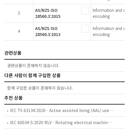
AS/NZS ISO
Information and docu
3
28560.3:2015
encoding
AS/NZS ISO
Information and docu
4
28560.3:2013
encoding
관련상품
관련상품이 존재하지 않습니다.
다른 사람이 함께 구입한 상품
함께 구입한 상품이 존재하지 않습니다.
추천 상품
IEC TS 63134:2020 - Active assisted living (AAL) use cases
IEC 60034-5:2020 RLV - Rotating electrical machines - Part 5: Degrees of protection provided by the integral design of rotating electrical machines (IP code) - Classification