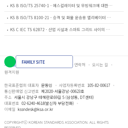
KS B ISO/TS 25740-1 - 에스컬레이터 및 무빙워크에 대한 안전요건 — 제1부: 세계공통 필수 안전요건(GESRs)
KS B ISO/TS 8100-21 - 승객 및 화물 운송용 엘리베이터 —제21부: 세계공통 필수안전요건(GESRs)을 충족하는 세계공통 안전 파라미터(GSPs)
KS C IEC TS 62872 - 산업 시설과 스마트 그리드 사이의 산업 공정 측정, 제어 및 자동화 시스템 인터페이스
FAMILY SITE
개인정보처리방침
이용약관
담당자 연락처
오시는 길
원격지원
한국표준협회 대표자
문동민
사업자등록번호
105-82-00617
통신판매업 신고번호
제2020-서울강남-00623호
주소
서울시 강남구 테헤란로69길 5 (삼성동, DT센터)
대표번호
02-6240-4618(발신자 부담전화)
이메일
kssndesk@ksa.or.kr
COPYRIGHTⓒ KOREAN STANDARDS ASSOCIATION. ALL RIGHTS
RESERVED