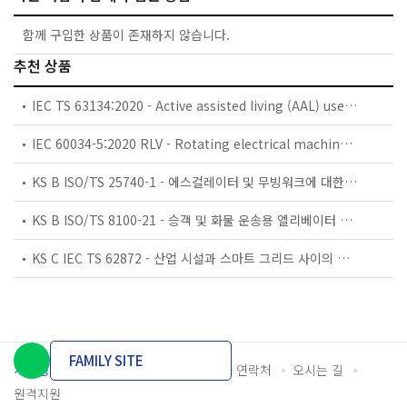
함께 구입한 상품이 존재하지 않습니다.
추천 상품
IEC TS 63134:2020 - Active assisted living (AAL) use cases
IEC 60034-5:2020 RLV - Rotating electrical machines - Part 5: Degrees of protection provided by the integral design of rotating electrical machines (IP code) - Classification
KS B ISO/TS 25740-1 - 에스컬레이터 및 무빙워크에 대한 안전요건 — 제1부: 세계공통 필수 안전요건(GESRs)
KS B ISO/TS 8100-21 - 승객 및 화물 운송용 엘리베이터 —제21부: 세계공통 필수안전요건(GESRs)을 충족하는 세계공통 안전 파라미터(GSPs)
KS C IEC TS 62872 - 산업 시설과 스마트 그리드 사이의 산업 공정 측정, 제어 및 자동화 시스템 인터페이스
FAMILY SITE
개인정보처리방침
이용약관
담당자 연락처
오시는 길
원격지원