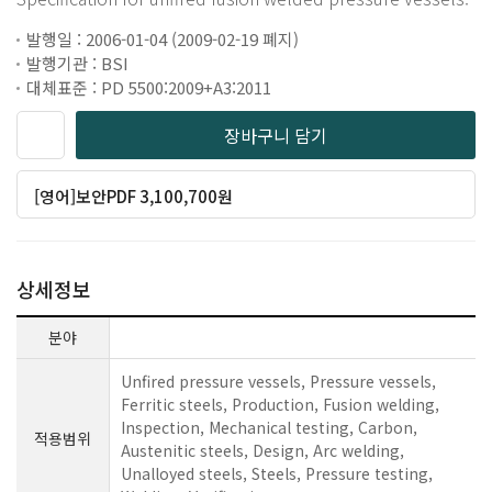
발행일 : 2006-01-04 (2009-02-19 폐지)
발행기관 : BSI
대체표준 : PD 5500:2009+A3:2011
장바구니 담기
[영어]보안PDF 3,100,700원
상세정보
분야
Unfired pressure vessels, Pressure vessels,
Ferritic steels, Production, Fusion welding,
Inspection, Mechanical testing, Carbon,
적용범위
Austenitic steels, Design, Arc welding,
Unalloyed steels, Steels, Pressure testing,