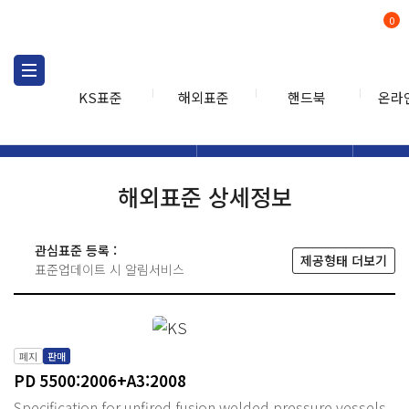
0
KS표준
해외표준
핸드북
온라
해외표준
해외표준검색
해외표
검색
해외표준 상세정보
관심표준 등록 :
제공형태 더보기
표준업데이트 시 알림서비스
폐지
판매
PD 5500:2006+A3:2008
Specification for unfired fusion welded pressure vessels.