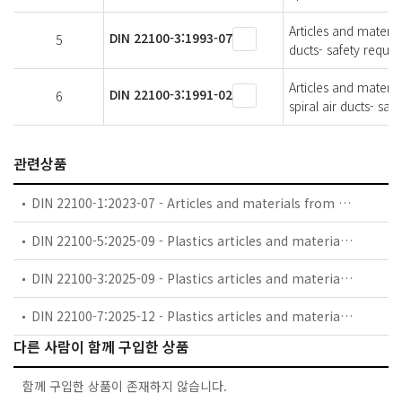
Articles and materia
DIN 22100-3:1993-07
5
ducts- safety requir
Articles and materi
DIN 22100-3:1991-02
6
spiral air ducts- safe
관련상품
DIN 22100-1:2023-07 - Articles and materials from synthetics for use in underground mines - Part 1: Conveyor belts - Hygienic requirements, testing, marking
DIN 22100-5:2025-09 - Plastics articles and materials for use in underground mines - Part 5: Tubes, tube isolations, hoses, sheeting, coated/uncoated tissue, brattice materials and lagging mats - Safety requirements, testings, marking
DIN 22100-3:2025-09 - Plastics articles and materials for use in underground mines - Part 3: Spiral air ducts and flat air ducts - Safety requirements, testings, marking
DIN 22100-7:2025-12 - Plastics articles and materials for use in underground mines - Part 7: Safety requirements, testing, marking
다른 사람이 함께 구입한 상품
함께 구입한 상품이 존재하지 않습니다.