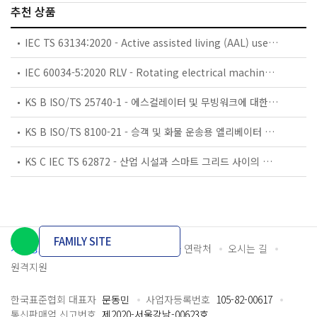
추천 상품
IEC TS 63134:2020 - Active assisted living (AAL) use cases
IEC 60034-5:2020 RLV - Rotating electrical machines - Part 5: Degrees of protection provided by the integral design of rotating electrical machines (IP code) - Classification
KS B ISO/TS 25740-1 - 에스컬레이터 및 무빙워크에 대한 안전요건 — 제1부: 세계공통 필수 안전요건(GESRs)
KS B ISO/TS 8100-21 - 승객 및 화물 운송용 엘리베이터 —제21부: 세계공통 필수안전요건(GESRs)을 충족하는 세계공통 안전 파라미터(GSPs)
KS C IEC TS 62872 - 산업 시설과 스마트 그리드 사이의 산업 공정 측정, 제어 및 자동화 시스템 인터페이스
FAMILY SITE
개인정보처리방침
이용약관
담당자 연락처
오시는 길
원격지원
한국표준협회 대표자
문동민
사업자등록번호
105-82-00617
통신판매업 신고번호
제2020-서울강남-00623호