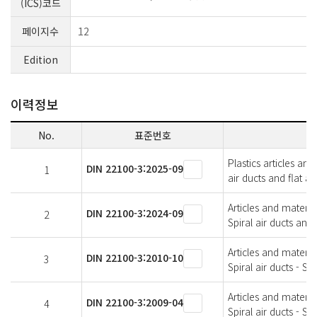
(ICS)코드
페이지수
12
Edition
이력정보
No.
표준번호
Plastics articles an
DIN 22100-3:2025-09
1
air ducts and flat a
Articles and materia
DIN 22100-3:2024-09
2
Spiral air ducts and 
Articles and materia
DIN 22100-3:2010-10
3
Spiral air ducts - S
Articles and materia
DIN 22100-3:2009-04
4
Spiral air ducts - S