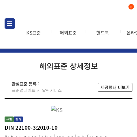
0
KS표준
해외표준
핸드북
온라
해외표준
해외표준검색
해외표
검색
해외표준 상세정보
관심표준 등록 :
제공형태 더보기
표준업데이트 시 알림서비스
구판
판매
DIN 22100-3:2010-10
Articles and materials from synthetic for use in