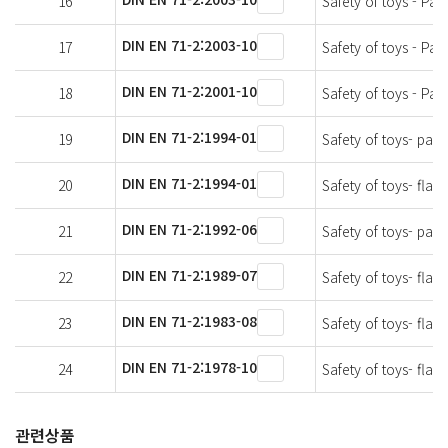
16
Safety of toys - Pa
DIN EN 71-2:2003-10
17
Safety of toys - Par
DIN EN 71-2:2001-10
18
Safety of toys - Pa
DIN EN 71-2:1994-01
19
Safety of toys- par
DIN EN 71-2:1994-01
20
Safety of toys- flam
DIN EN 71-2:1992-06
21
Safety of toys- part
DIN EN 71-2:1989-07
22
Safety of toys- flam
DIN EN 71-2:1983-08
23
Safety of toys- flam
DIN EN 71-2:1978-10
24
Safety of toys- flam
관련상품