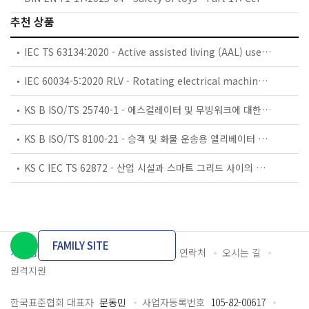
추천 상품
IEC TS 63134:2020 - Active assisted living (AAL) use cases
IEC 60034-5:2020 RLV - Rotating electrical machines - Part 5: Degrees of protection provided by the integral design of rotating electrical machines (IP code) - Classification
KS B ISO/TS 25740-1 - 에스컬레이터 및 무빙워크에 대한 안전요건 — 제1부: 세계공통 필수 안전요건(GESRs)
KS B ISO/TS 8100-21 - 승객 및 화물 운송용 엘리베이터 —제21부: 세계공통 필수안전요건(GESRs)을 충족하는 세계공통 안전 파라미터(GSPs)
KS C IEC TS 62872 - 산업 시설과 스마트 그리드 사이의 산업 공정 측정, 제어 및 자동화 시스템 인터페이스
FAMILY SITE
개인정보처리방침
이용약관
담당자 연락처
오시는 길
원격지원
한국표준협회 대표자
문동민
사업자등록번호
105-82-00617