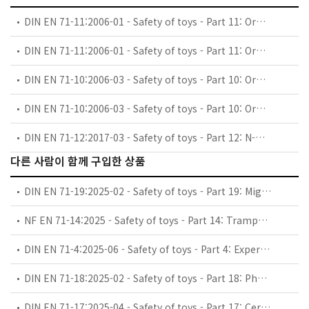
DIN EN 71-11:2006-01 - Safety of toys - Part 11: Organic chemical compounds - Methods of analysis
DIN EN 71-11:2006-01 - Safety of toys - Part 11: Organic chemical compounds - Methods of analysis; German version EN 71-11:2005
DIN EN 71-10:2006-03 - Safety of toys - Part 10: Organic chemical compounds - Sample preparation and extraction
DIN EN 71-10:2006-03 - Safety of toys - Part 10: Organic chemical compounds - Sample preparation and extraction; German version EN 71-10:2005
DIN EN 71-12:2017-03 - Safety of toys - Part 12: N-Nitrosamines and N-nitrosatable substances; German version EN 71-12:2016
다른 사람이 함께 구입한 상품
DIN EN 71-19:2025-02 - Safety of toys - Part 19: Migration of bisphenol A from toy materials
NF EN 71-14:2025 - Safety of toys - Part 14: Trampolines for domestic use
DIN EN 71-4:2025-06 - Safety of toys - Part 4: Experimental sets for chemistry and related activities (includes Amendment A1:2025)
DIN EN 71-18:2025-02 - Safety of toys - Part 18: Phenol in aqueous (content) and polymeric (migration) toy materials
DIN EN 71-17:2025-04 - Safety of toys - Part 17: Certain isothiazolinones (MIT, CIT, BIT) in aqueous toy materials