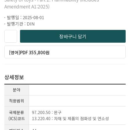
Amendment A1:2025)
발행일 : 2025-08-01
발행기관 : DIN
장바구니 담기
[영어]PDF 355,800원
상세정보
분야
적용범위
국제분류
97.200.50 : 완구
(ICS)코드
13.220.40 : 자재 및 제품의 점화성 및 연소성