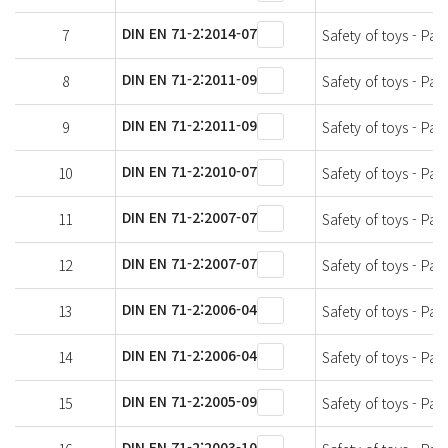
DIN EN 71-2:2014-07
7
Safety of toys - Pa
DIN EN 71-2:2011-09
8
Safety of toys - Pa
DIN EN 71-2:2011-09
9
Safety of toys - Par
DIN EN 71-2:2010-07
10
Safety of toys - Pa
DIN EN 71-2:2007-07
11
Safety of toys - Pa
DIN EN 71-2:2007-07
12
Safety of toys - Pa
DIN EN 71-2:2006-04
13
Safety of toys - Par
DIN EN 71-2:2006-04
14
Safety of toys - Pa
DIN EN 71-2:2005-09
15
Safety of toys - Pa
DIN EN 71-2:2003-10