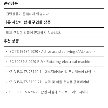
관련상품
관련상품이 존재하지 않습니다.
다른 사람이 함께 구입한 상품
함께 구입한 상품이 존재하지 않습니다.
추천 상품
IEC TS 63134:2020 - Active assisted living (AAL) use cases
IEC 60034-5:2020 RLV - Rotating electrical machines - Part 5: Degrees of protection provided by the integral design of rotating electrical machines (IP code) - Classification
KS B ISO/TS 25740-1 - 에스컬레이터 및 무빙워크에 대한 안전요건 — 제1부: 세계공통 필수 안전요건(GESRs)
KS B ISO/TS 8100-21 - 승객 및 화물 운송용 엘리베이터 —제21부: 세계공통 필수안전요건(GESRs)을 충족하는 세계공통 안전 파라미터(GSPs)
KS C IEC TS 62872 - 산업 시설과 스마트 그리드 사이의 산업 공정 측정, 제어 및 자동화 시스템 인터페이스