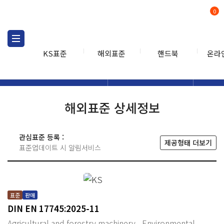
0
KS표준
해외표준
핸드북
온라
해외표준
해외표준검색
해외표
검색
해외표준 상세정보
관심표준 등록 :
제공형태 더보기
표준업데이트 시 알림서비스
표준
판매
DIN EN 17745:2025-11
Agricultural and forestry machinery - Environmental