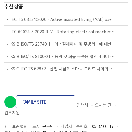
추천 상품
IEC TS 63134:2020 - Active assisted living (AAL) use cases
IEC 60034-5:2020 RLV - Rotating electrical machines - Part 5: Degrees of protection provided by the integral design of rotating electrical machines (IP code) - Classification
KS B ISO/TS 25740-1 - 에스컬레이터 및 무빙워크에 대한 안전요건 — 제1부: 세계공통 필수 안전요건(GESRs)
KS B ISO/TS 8100-21 - 승객 및 화물 운송용 엘리베이터 —제21부: 세계공통 필수안전요건(GESRs)을 충족하는 세계공통 안전 파라미터(GSPs)
KS C IEC TS 62872 - 산업 시설과 스마트 그리드 사이의 산업 공정 측정, 제어 및 자동화 시스템 인터페이스
FAMILY SITE
개인정보처리방침
이용약관
담당자 연락처
오시는 길
원격지원
한국표준협회 대표자
문동민
사업자등록번호
105-82-00617