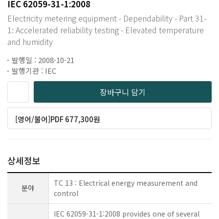
IEC 62059-31-1:2008
Electricity metering equipment - Dependability - Part 31-
1: Accelerated reliability testing - Elevated temperature
and humidity
발행일 : 2008-10-21
발행기관 : IEC
장바구니 담기
[영어/불어]PDF 677,300원
상세정보
TC 13 : Electrical energy measurement and
분야
control
IEC 62059-31-1:2008 provides one of several