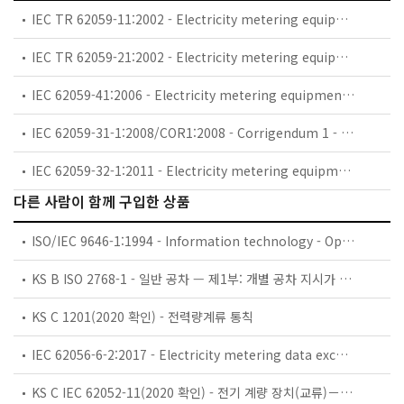
IEC TR 62059-11:2002 - Electricity metering equipment - Dependability - Part 11: General concepts
IEC TR 62059-21:2002 - Electricity metering equipment - Dependability - Part 21: Collection of meter dependability data from the field
IEC 62059-41:2006 - Electricity metering equipment - Dependability - Part 41: Reliability prediction
IEC 62059-31-1:2008/COR1:2008 - Corrigendum 1 - Electricity metering equipment - Dependability - Part 31-1: Accelerated reliability testing - Elevated temperature and humidity
IEC 62059-32-1:2011 - Electricity metering equipment - Dependability - Part 32-1: Durability - Testing of the stability of metrological characteristics by applying elevated temperature
다른 사람이 함께 구입한 상품
ISO/IEC 9646-1:1994 - Information technology - Open Systems Interconnection - Conformance testing methodology and framework - Part 1: General concepts
KS B ISO 2768-1 - 일반 공차 — 제1부: 개별 공차 지시가 없는 선 치수와 각도 치수에 대한 공차
KS C 1201(2020 확인) - 전력량계류 통칙
IEC 62056-6-2:2017 - Electricity metering data exchange - The DLMS/COSEM suite - Part 6-2: COSEM interface classes
KS C IEC 62052-11(2020 확인) - 전기 계량 장치(교류)－시험과 시험 조건을 위한 일반 요구 조건－제11부：계량 장치