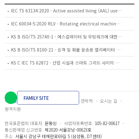
IEC TS 63134:2020 - Active assisted living (AAL) use cases
IEC 60034-5:2020 RLV - Rotating electrical machines - Part 5: Degrees of protection provided by the integral design of rotating electrical machines (IP code) - Classification
KS B ISO/TS 25740-1 - 에스컬레이터 및 무빙워크에 대한 안전요건 — 제1부: 세계공통 필수 안전요건(GESRs)
KS B ISO/TS 8100-21 - 승객 및 화물 운송용 엘리베이터 —제21부: 세계공통 필수안전요건(GESRs)을 충족하는 세계공통 안전 파라미터(GSPs)
KS C IEC TS 62872 - 산업 시설과 스마트 그리드 사이의 산업 공정 측정, 제어 및 자동화 시스템 인터페이스
FAMILY SITE
개인정보처리방침
이용약관
담당자 연락처
오시는 길
원격지원
한국표준협회 대표자
문동민
사업자등록번호
105-82-00617
통신판매업 신고번호
제2020-서울강남-00623호
주소
서울시 강남구 테헤란로69길 5 (삼성동, DT센터)