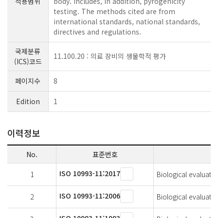
적용범위
body. Includes, in addition, pyrogenicity
testing. The methods cited are from
international standards, national standards,
directives and regulations.
국제분류
11.100.20 : 의료 장비의 생물학적 평가
(ICS)코드
페이지수
8
Edition
1
이력정보
No.
표준번호
ISO 10993-11:2017
1
Biological evaluatio
ISO 10993-11:2006
2
Biological evaluatio