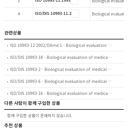
ISO 10993-11:1993
3
Biological evaluatio
ISO/DIS 10993-11.2
4
Biological evaluatio
관련상품
ISO 10993-12:2002/DAmd 1 - Biological evaluation of medical devices — Part 12: Sample preparation and reference materials — Amendment 1
ISO/DIS 10993-18 - Biological evaluation of medical devices — Part 18: Chemical characterization of materials
ISO/DIS 10993-2 - Biological evaluation of medical devices — Part 2: Animal welfare requirements
ISO/DIS 10993-6 - Biological evaluation of medical devices — Part 6: Tests for local effects after implantation
ISO/DIS 10993-16 - Biological evaluation of medical devices — Part 16: Toxicokinetic evaluation for degradation products and leachables
다른 사람이 함께 구입한 상품
함께 구입한 상품이 존재하지 않습니다.
추천 상품