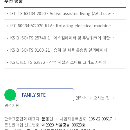
추천 상품
IEC TS 63134:2020 - Active assisted living (AAL) use cases
IEC 60034-5:2020 RLV - Rotating electrical machines - Part 5: Degrees of protection provided by the integral design of rotating electrical machines (IP code) - Classification
KS B ISO/TS 25740-1 - 에스컬레이터 및 무빙워크에 대한 안전요건 — 제1부: 세계공통 필수 안전요건(GESRs)
KS B ISO/TS 8100-21 - 승객 및 화물 운송용 엘리베이터 —제21부: 세계공통 필수안전요건(GESRs)을 충족하는 세계공통 안전 파라미터(GSPs)
KS C IEC TS 62872 - 산업 시설과 스마트 그리드 사이의 산업 공정 측정, 제어 및 자동화 시스템 인터페이스
FAMILY SITE
개인정보처리방침
이용약관
담당자 연락처
오시는 길
원격지원
한국표준협회 대표자
문동민
사업자등록번호
105-82-00617
통신판매업 신고번호
제2020-서울강남-00623호