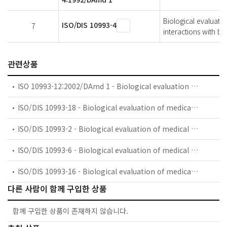
Biological evaluatio
ISO/DIS 10993-4
7
interactions with bl
관련상품
ISO 10993-12:2002/DAmd 1 - Biological evaluation of medical devices — Part 12: Sample preparation and reference materials — Amendment 1
ISO/DIS 10993-18 - Biological evaluation of medical devices — Part 18: Chemical characterization of materials
ISO/DIS 10993-2 - Biological evaluation of medical devices — Part 2: Animal welfare requirements
ISO/DIS 10993-6 - Biological evaluation of medical devices — Part 6: Tests for local effects after implantation
ISO/DIS 10993-16 - Biological evaluation of medical devices — Part 16: Toxicokinetic evaluation for degradation products and leachables
다른 사람이 함께 구입한 상품
함께 구입한 상품이 존재하지 않습니다.