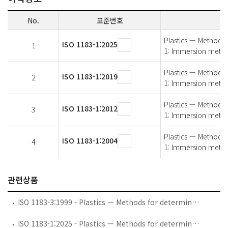
No.
표준번호
Plastics — Methods f
ISO 1183-1:2025
1
1: Immersion metho
Plastics — Methods f
ISO 1183-1:2019
2
1: Immersion metho
Plastics — Methods f
ISO 1183-1:2012
3
1: Immersion metho
Plastics — Methods f
ISO 1183-1:2004
4
1: Immersion metho
관련상품
ISO 1183-3:1999 - Plastics — Methods for determining the density of non-cellular plastics — Part 3: Gas pyknometer method
ISO 1183-1:2025 - Plastics — Methods for determining the density of non-cellular plastics — Part 1: Immersion method, liquid pycnometer method and titration method