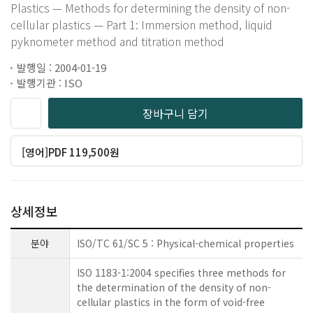
Plastics — Methods for determining the density of non-
cellular plastics — Part 1: Immersion method, liquid
pyknometer method and titration method
발행일 : 2004-01-19
발행기관 : ISO
장바구니 담기
[영어]PDF 119,500원
상세정보
분야
ISO/TC 61/SC 5 : Physical-chemical properties
ISO 1183-1:2004 specifies three methods for
the determination of the density of non-
cellular plastics in the form of void-free