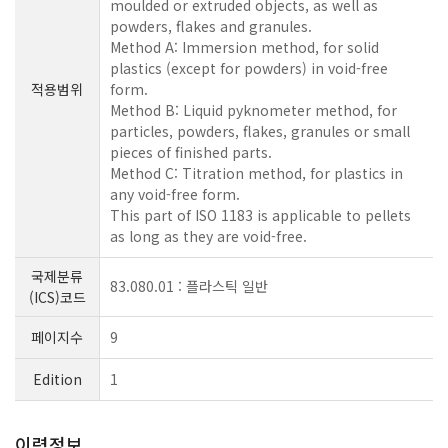
moulded or extruded objects, as well as
powders, flakes and granules.
Method A: Immersion method, for solid
plastics (except for powders) in void-free
적용범위
form.
Method B: Liquid pyknometer method, for
particles, powders, flakes, granules or small
pieces of finished parts.
Method C: Titration method, for plastics in
any void-free form.
This part of ISO 1183 is applicable to pellets
as long as they are void-free.
국제분류
83.080.01 : 플라스틱 일반
(ICS)코드
페이지수
9
Edition
1
이력정보