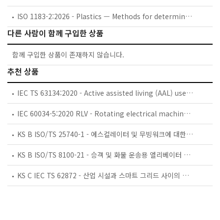
ISO 1183-2:2026 - Plastics — Methods for determining the density of non-cellular plastics — Part 2: Density gradient column method
다른 사람이 함께 구입한 상품
함께 구입한 상품이 존재하지 않습니다.
추천 상품
IEC TS 63134:2020 - Active assisted living (AAL) use cases
IEC 60034-5:2020 RLV - Rotating electrical machines - Part 5: Degrees of protection provided by the integral design of rotating electrical machines (IP code) - Classification
KS B ISO/TS 25740-1 - 에스컬레이터 및 무빙워크에 대한 안전요건 — 제1부: 세계공통 필수 안전요건(GESRs)
KS B ISO/TS 8100-21 - 승객 및 화물 운송용 엘리베이터 —제21부: 세계공통 필수안전요건(GESRs)을 충족하는 세계공통 안전 파라미터(GSPs)
KS C IEC TS 62872 - 산업 시설과 스마트 그리드 사이의 산업 공정 측정, 제어 및 자동화 시스템 인터페이스