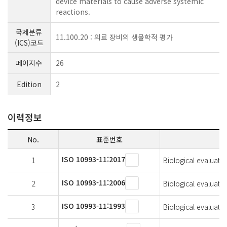
device materials to cause adverse systemic
reactions.
국제분류
11.100.20 : 의료 장비의 생물학적 평가
(ICS)코드
페이지수
26
Edition
2
이력정보
No.
표준번호
ISO 10993-11:2017
1
Biological evaluatio
ISO 10993-11:2006
2
Biological evaluatio
ISO 10993-11:1993
3
Biological evaluatio