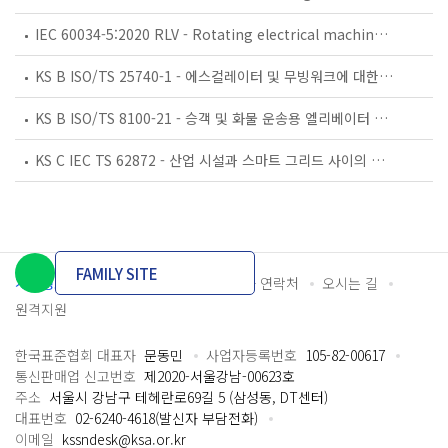
IEC 60034-5:2020 RLV - Rotating electrical machines - Part 5: Degrees of protection provided by the integral design of rotating electrical machines (IP code) - Classification
KS B ISO/TS 25740-1 - 에스컬레이터 및 무빙워크에 대한 안전요건 — 제1부: 세계공통 필수 안전요건(GESRs)
KS B ISO/TS 8100-21 - 승객 및 화물 운송용 엘리베이터 —제21부: 세계공통 필수안전요건(GESRs)을 충족하는 세계공통 안전 파라미터(GSPs)
KS C IEC TS 62872 - 산업 시설과 스마트 그리드 사이의 산업 공정 측정, 제어 및 자동화 시스템 인터페이스
FAMILY SITE
개인정보처리방침
이용약관
담당자 연락처
오시는 길
원격지원
한국표준협회 대표자
문동민
사업자등록번호
105-82-00617
통신판매업 신고번호
제2020-서울강남-00623호
주소
서울시 강남구 테헤란로69길 5 (삼성동, DT센터)
대표번호
02-6240-4618(발신자 부담전화)
이메일
kssndesk@ksa.or.kr