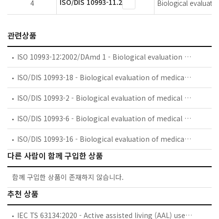
ISO/DIS 10993-11.2
4
Biological evaluatio
관련상품
ISO 10993-12:2002/DAmd 1 - Biological evaluation of medical devices — Part 12: Sample preparation and reference materials — Amendment 1
ISO/DIS 10993-18 - Biological evaluation of medical devices — Part 18: Chemical characterization of materials
ISO/DIS 10993-2 - Biological evaluation of medical devices — Part 2: Animal welfare requirements
ISO/DIS 10993-6 - Biological evaluation of medical devices — Part 6: Tests for local effects after implantation
ISO/DIS 10993-16 - Biological evaluation of medical devices — Part 16: Toxicokinetic evaluation for degradation products and leachables
다른 사람이 함께 구입한 상품
함께 구입한 상품이 존재하지 않습니다.
추천 상품
IEC TS 63134:2020 - Active assisted living (AAL) use cases