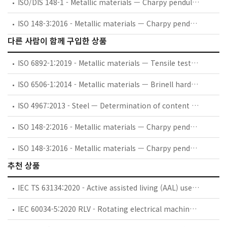
ISO/DIS 148-1 - Metallic materials — Charpy pendulum impact test — Part 1: Test method
ISO 148-3:2016 - Metallic materials — Charpy pendulum impact test — Part 3: Preparation and characterization of Charpy V-notch test pieces for indirect verification of pendulum impact machines
다른 사람이 함께 구입한 상품
ISO 6892-1:2019 - Metallic materials — Tensile testing — Part 1: Method of test at room temperature
ISO 6506-1:2014 - Metallic materials — Brinell hardness test — Part 1: Test method
ISO 4967:2013 - Steel — Determination of content of non-metallic inclusions — Micrographic method using standard diagrams
ISO 148-2:2016 - Metallic materials — Charpy pendulum impact test — Part 2: Verification of testing machines
ISO 148-3:2016 - Metallic materials — Charpy pendulum impact test — Part 3: Preparation and characterization of Charpy V-notch test pieces for indirect verification of pendulum impact machines
추천 상품
IEC TS 63134:2020 - Active assisted living (AAL) use cases
IEC 60034-5:2020 RLV - Rotating electrical machines - Part 5: Degrees of protection provided by the integral design of rotating electrical machines (IP code) - Classification