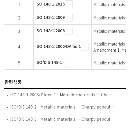
ISO 148-1:2016
1
Metallic materials 
ISO 148-1:2009
2
Metallic materials 
ISO 148-1:2006
3
Metallic materials 
Metallic materials 
ISO 148-1:2006/DAmd 1
4
Amendment 1: Measu
ISO/DIS 148-1
5
Metallic materials 
관련상품
ISO 148-1:2006/DAmd 1 - Metallic materials — Charpy pendulum impact test — Part 1: Test method — Amendment 1: Measurement uncertainty of an absorbed energy value, KV
ISO/DIS 148-2 - Metallic materials — Charpy pendulum impact test — Part 2: Verification of testing machines
ISO/DIS 148-3 - Metallic materials — Charpy pendulum impact test — Part 3: Preparation and characterization of Charpy V-notch reference certified test pieces for indirect verification of pendulum impact testing machines