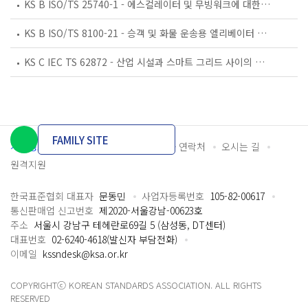
KS B ISO/TS 25740-1 - 에스컬레이터 및 무빙워크에 대한 안전요건 — 제1부: 세계공통 필수 안전요건(GESRs)
KS B ISO/TS 8100-21 - 승객 및 화물 운송용 엘리베이터 —제21부: 세계공통 필수안전요건(GESRs)을 충족하는 세계공통 안전 파라미터(GSPs)
KS C IEC TS 62872 - 산업 시설과 스마트 그리드 사이의 산업 공정 측정, 제어 및 자동화 시스템 인터페이스
FAMILY SITE
개인정보처리방침
이용약관
담당자 연락처
오시는 길
원격지원
한국표준협회 대표자
문동민
사업자등록번호
105-82-00617
통신판매업 신고번호
제2020-서울강남-00623호
주소
서울시 강남구 테헤란로69길 5 (삼성동, DT센터)
대표번호
02-6240-4618(발신자 부담전화)
이메일
kssndesk@ksa.or.kr
COPYRIGHTⓒ KOREAN STANDARDS ASSOCIATION. ALL RIGHTS
RESERVED