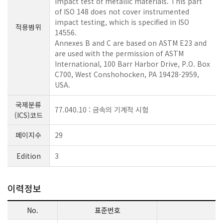
impact test of metallic materials. This part
of ISO 148 does not cover instrumented
impact testing, which is specified in ISO
적용범위
14556.
Annexes B and C are based on ASTM E23 and
are used with the permission of ASTM
International, 100 Barr Harbor Drive, P.O. Box
C700, West Conshohocken, PA 19428-2959,
USA.
국제분류
77.040.10 : 금속의 기계적 시험
(ICS)코드
페이지수
29
Edition
3
이력정보
No.
표준번호