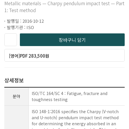
Metallic materials — Charpy pendulum impact test — Part
1: Test method
발행일 : 2016-10-12
발행기관 : ISO
장바구니 담기
[영어]PDF 283,500원
상세정보
ISO/TC 164/SC 4 : Fatigue, fracture and
분야
toughness testing
ISO 148-1:2016 specifies the Charpy (V-notch
and U-notch) pendulum impact test method
for determining the energy absorbed in an