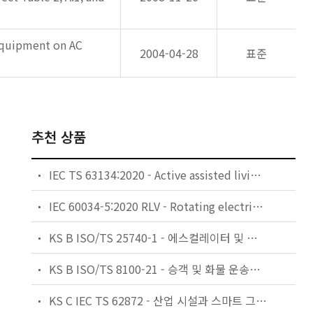
 Equipment on AC
2004-04-28
표준
추천 상품
IEC TS 63134:2020 - Active assisted living (AAL) use cases
IEC 60034-5:2020 RLV - Rotating electrical machines - Part 5: Degrees of protection provided by the integral design of rotating electrical machines (IP code) - Classification
KS B ISO/TS 25740-1 - 에스컬레이터 및 무빙워크에 대한 안전요건 — 제1부: 세계공통 필수 안전요건(GESRs)
KS B ISO/TS 8100-21 - 승객 및 화물 운송용 엘리베이터 —제21부: 세계공통 필수안전요건(GESRs)을 충족하는 세계공통 안전 파라미터(GSPs)
KS C IEC TS 62872 - 산업 시설과 스마트 그리드 사이의 산업 공정 측정, 제어 및 자동화 시스템 인터페이스