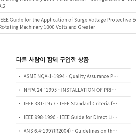
A.2
IEEE Guide for the Application of Surge Voltage Protective
Rotating Machinery 1000 Volts and Greater
다른 사람이 함께 구입한 상품
ASME NQA-1-1994 - Quality Assurance Program for Nuclear Facilities
NFPA 24 : 1995 - INSTALLATION OF PRIVATE FIRE SERVICE MAINS AND THEIR APPURTENANCES
IEEE 381-1977 - IEEE Standard Criteria for Type Tests of Class 1E Modules Used in Nuclear Power Generating Stations
IEEE 998-1996 - IEEE Guide for Direct Lightning Stroke Shielding of Substations
ANS 6.4-1997(R2004) - Guidelines on the Nuclear Analysis and Design of Concrete Radiation Shielding for Nuclear Power Plants