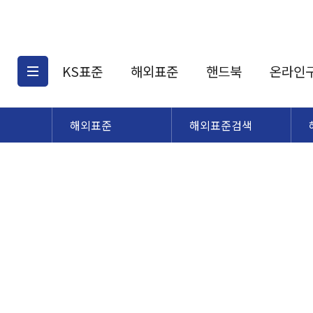
KS표준
해외표준
핸드북
온라인
해외표준
해외표준검색
KS표준검색
해외표준검색
KS
소개
AATCC
KS관련상품
해외표준관련상품
ASM
제공표준
DIN
KS인증심사기준
해외표준 견적의뢰
JSTRA
구입절차
TRA
국내단체표준
ISO심볼