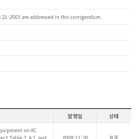
2.21-2003 are addressed in this corrigendum.
발행일
상태
 Equipment on AC
ct Table 2, A.1, and
2008-11-26
표준