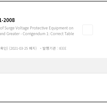
1-2008
n of Surge Voltage Protective Equipment on
and Greater - Corrigendum 1: Correct Table
9 확인) (2021-03-25 폐지)
발행기관 : IEEE