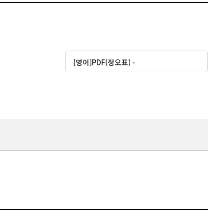
대운로드
[영어]PDF(정오표) -