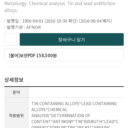
Metallurgy. Chemical analysis. Tin and lead antifriction
alloys.
발행일 : 1950-04-01 (2010-10-30 확인) (2016-06-04 폐지)
발행기관 : AFNOR
장바구니 담기
[불어]보안PDF 158,500원
상세정보
분야
TIN CONTAINING ALLOYS*LEAD CONTAINING
ALLOYS*CHEMICAL
적용범위
ANALYSIS*DETERMINATION OF
CONTENT*ANTIMONY*TIN*BISMUTH*LEAD*C
OPPER*CADMIUM*ZINC*NICKEL*ARSENIC