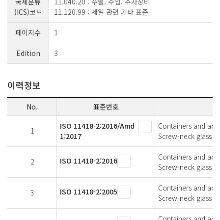
국제분류
11.040.20 : 수혈. 주입. 주사장비
(ICS)코드
11.120.99 : 제일 관련 기타 표준
페이지수
1
Edition
3
이력정보
No.
표준번호
ISO 11418-2:2016/Amd
Containers and acce
1
1:2017
Screw-neck glass b
Containers and acce
ISO 11418-2:2016
2
Screw-neck glass bo
Containers and acce
ISO 11418-2:2005
3
Screw-neck glass bo
Containers and acce