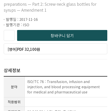
preparations — Part 2: Screw-neck glass bottles for
syrups — Amendment 1
발행일 : 2017-11-16
발행기관 : ISO
장바구니 담기
[영어]PDF 32,100원
상세정보
ISO/TC 76 : Transfusion, infusion and
분야
injection, and blood processing equipment
for medical and pharmaceutical use
적용범위