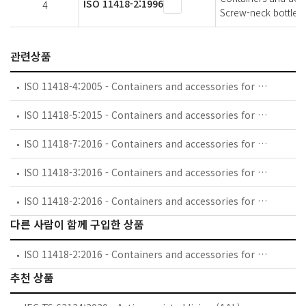
ISO 11418-2:1996
4
Screw-neck bottles 
관련상품
ISO 11418-4:2005 - Containers and accessories for pharmaceutical preparations — Part 4: Tablet glass bottles
ISO 11418-5:2015 - Containers and accessories for pharmaceutical preparations — Part 5: Dropper assemblies
ISO 11418-7:2016 - Containers and accessories for pharmaceutical preparations — Part 7: Screw-neck vials made of glass tubing for liquid dosage forms
ISO 11418-3:2016 - Containers and accessories for pharmaceutical preparations — Part 3: Screw-neck glass bottles (veral) for solid and liquid dosage forms
ISO 11418-2:2016 - Containers and accessories for pharmaceutical preparations — Part 2: Screw-neck glass bottles for syrups
다른 사람이 함께 구입한 상품
ISO 11418-2:2016 - Containers and accessories for pharmaceutical preparations — Part 2: Screw-neck glass bottles for syrups
추천 상품