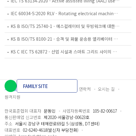
IEC TS 63134:2020 - Active assisted living (AAL) use cases
IEC 60034-5:2020 RLV - Rotating electrical machines - Part 5: Degrees of protection provided by the integral design of rotating electrical machines (IP code) - Classification
KS B ISO/TS 25740-1 - 에스컬레이터 및 무빙워크에 대한 안전요건 — 제1부: 세계공통 필수 안전요건(GESRs)
KS B ISO/TS 8100-21 - 승객 및 화물 운송용 엘리베이터 —제21부: 세계공통 필수안전요건(GESRs)을 충족하는 세계공통 안전 파라미터(GSPs)
KS C IEC TS 62872 - 산업 시설과 스마트 그리드 사이의 산업 공정 측정, 제어 및 자동화 시스템 인터페이스
FAMILY SITE
개인정보처리방침
이용약관
담당자 연락처
오시는 길
원격지원
한국표준협회 대표자
문동민
사업자등록번호
105-82-00617
통신판매업 신고번호
제2020-서울강남-00623호
주소
서울시 강남구 테헤란로69길 5 (삼성동, DT센터)
대표번호
02-6240-4618(발신자 부담전화)