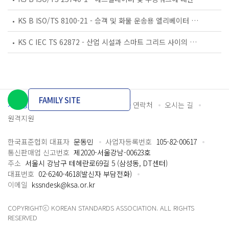
KS B ISO/TS 8100-21 - 승객 및 화물 운송용 엘리베이터 —제21부: 세계공통 필수안전요건(GESRs)을 충족하는 세계공통 안전 파라미터(GSPs)
KS C IEC TS 62872 - 산업 시설과 스마트 그리드 사이의 산업 공정 측정, 제어 및 자동화 시스템 인터페이스
FAMILY SITE
개인정보처리방침
이용약관
담당자 연락처
오시는 길
원격지원
한국표준협회 대표자
문동민
사업자등록번호
105-82-00617
통신판매업 신고번호
제2020-서울강남-00623호
주소
서울시 강남구 테헤란로69길 5 (삼성동, DT센터)
대표번호
02-6240-4618(발신자 부담전화)
이메일
kssndesk@ksa.or.kr
COPYRIGHTⓒ KOREAN STANDARDS ASSOCIATION. ALL RIGHTS
RESERVED