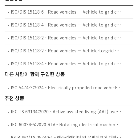
ISO/DIS 15118-6 - Road vehicles — Vehicle to grid communication interface — Part 6: General information and use-case definition for wireless communication
ISO/DIS 15118-4 - Road vehicles — Vehicle to grid communication interface — Part 4: Network and application protocol conformance test
ISO/DIS 15118-2 - Road vehicles — Vehicle to grid communication interface — Part 2: Network and application protocol requirements
ISO/DIS 15118-2 - Road vehicles — Vehicle-to-grid communication interface — Part 2: Network and application protocol requirements
ISO/DIS 15118-4 - Road vehicles — Vehicle to grid communication interface — Part 4: Network and application protocol conformance test
다른 사람이 함께 구입한 상품
ISO 5474-3:2024 - Electrically propelled road vehicles — Functional and safety requirements for power transfer between vehicle and external electric circuit — Part 3: DC power transfer
추천 상품
IEC TS 63134:2020 - Active assisted living (AAL) use cases
IEC 60034-5:2020 RLV - Rotating electrical machines - Part 5: Degrees of protection provided by the integral design of rotating electrical machines (IP code) - Classification
KS B ISO/TS 25740-1 - 에스컬레이터 및 무빙워크에 대한 안전요건 — 제1부: 세계공통 필수 안전요건(GESRs)