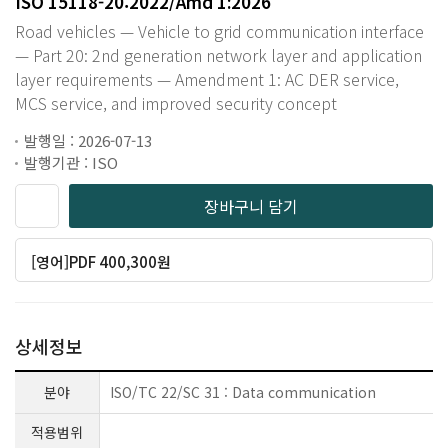
ISO 15118-20:2022/Amd 1:2026
Road vehicles — Vehicle to grid communication interface
— Part 20: 2nd generation network layer and application
layer requirements — Amendment 1: AC DER service,
MCS service, and improved security concept
발행일 : 2026-07-13
발행기관 : ISO
장바구니 담기
[영어]PDF 400,300원
상세정보
분야
ISO/TC 22/SC 31 : Data communication
적용범위