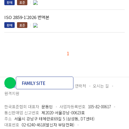
판매
표준
ISO 2859-1:2026 번역본
판매
표준
1
FAMILY SITE
개인정보처리방침
이용약관
담당자 연락처
오시는 길
원격지원
한국표준협회 대표자
문동민
사업자등록번호
105-82-00617
통신판매업 신고번호
제2020-서울강남-00623호
주소
서울시 강남구 테헤란로69길 5 (삼성동, DT센터)
대표번호
02-6240-4618(발신자 부담전화)