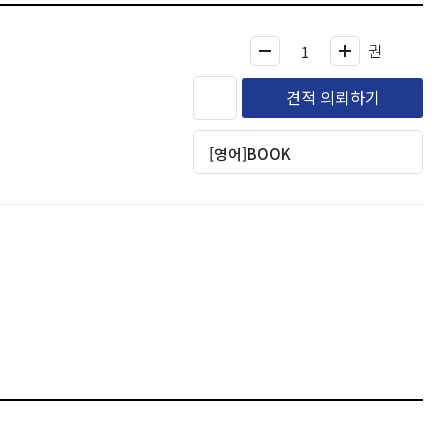
권
견적 의뢰하기
[영어]BOOK