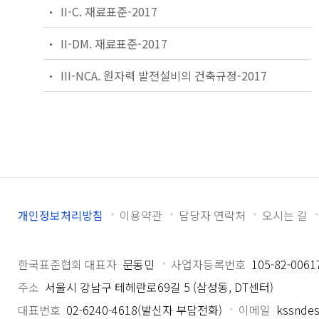
II-C. 재료표준-2017
II-DM. 재료표준-2017
III-NCA. 원자력 발전설비의 건축규정-2017
개인정보처리방침
이용약관
담당자 연락처
오시는 길
한국표준협회 대표자
문동민
사업자등록번호
105-82-0061
주소
서울시 강남구 테헤란로69길 5 (삼성동, DT센터)
대표번호
02-6240-4618(발신자 부담전화)
이메일
kssndes