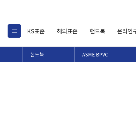
KS표준
해외표준
핸드북
온라인
핸드북
ASME BPVC
KS표준검색
해외표준검색
KS
소개
AATCC
KS관련상품
해외표준관련상품
ASM
제공표준
DIN
KS인증심사기준
해외표준 견적의뢰
JSTRA
구입절차
TRA
국내단체표준
ISO심볼