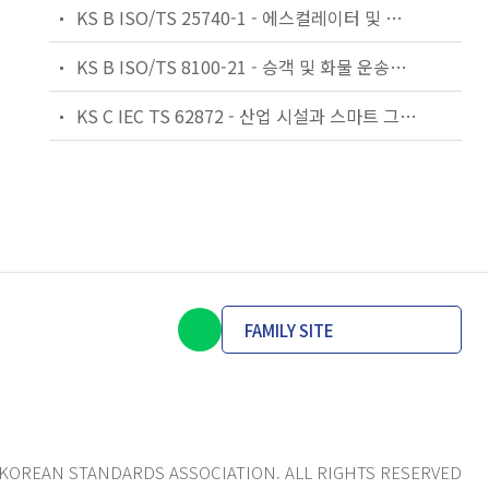
KS B ISO/TS 25740-1 - 에스컬레이터 및 무빙워크에 대한 안전요건 — 제1부: 세계공통 필수 안전요건(GESRs)
KS B ISO/TS 8100-21 - 승객 및 화물 운송용 엘리베이터 —제21부: 세계공통 필수안전요건(GESRs)을 충족하는 세계공통 안전 파라미터(GSPs)
KS C IEC TS 62872 - 산업 시설과 스마트 그리드 사이의 산업 공정 측정, 제어 및 자동화 시스템 인터페이스
FAMILY SITE
KOREAN STANDARDS ASSOCIATION. ALL RIGHTS RESERVED