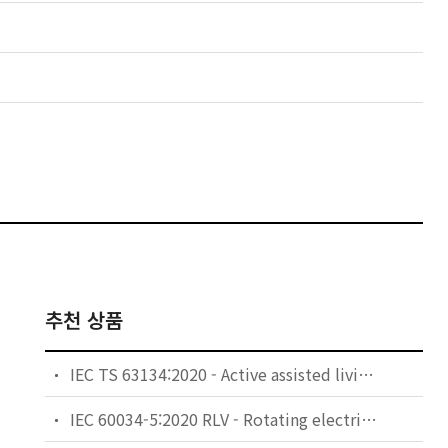
추천 상품
IEC TS 63134:2020 - Active assisted living (AAL) use cases
IEC 60034-5:2020 RLV - Rotating electrical machines - Part 5: Degrees of protection provided by the integral design of rotating electrical machines (IP code) - Classification