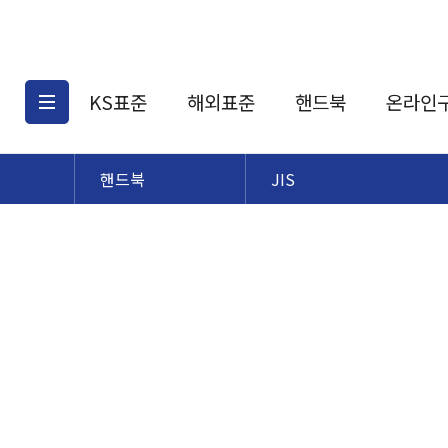
KS표준
해외표준
핸드북
온라인
핸드북
JIS
KS표준검색
해외표준검색
KS
소개
AATCC
KS관련상품
해외표준관련상품
ASM
제공표준
DIN
KS인증심사기준
해외표준 견적의뢰
JSTRA
구입절차
TRA
국내단체표준
ISO심볼