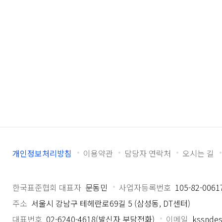
개인정보처리방침
이용약관
담당자 연락처
오시는 길
한국표준협회 대표자
문동민
사업자등록번호
105-82-0061
주소
서울시 강남구 테헤란로69길 5 (삼성동, DT센터)
대표번호
02-6240-4618(발신자 부담전화)
이메일
kssndes