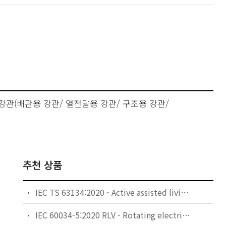
, 강관(배관용 강관/ 열전달용 강관/ 구조용 강관/
추천 상품
IEC TS 63134:2020 - Active assisted living (AAL) use cases
IEC 60034-5:2020 RLV - Rotating electrical machines - Part 5: Degrees of protection provided by the integral design of rotating electrical machines (IP code) - Classification