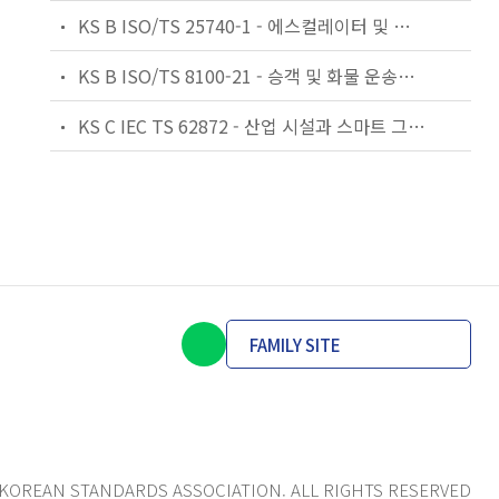
KS B ISO/TS 25740-1 - 에스컬레이터 및 무빙워크에 대한 안전요건 — 제1부: 세계공통 필수 안전요건(GESRs)
KS B ISO/TS 8100-21 - 승객 및 화물 운송용 엘리베이터 —제21부: 세계공통 필수안전요건(GESRs)을 충족하는 세계공통 안전 파라미터(GSPs)
KS C IEC TS 62872 - 산업 시설과 스마트 그리드 사이의 산업 공정 측정, 제어 및 자동화 시스템 인터페이스
FAMILY SITE
KOREAN STANDARDS ASSOCIATION. ALL RIGHTS RESERVED