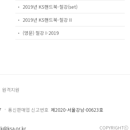
2019년 KS핸드북-철강(set)
2019년 KS핸드북-철강 II
(영문) 철강 I-2019
원격지원
7
통신판매업 신고번호
제2020-서울강남-00623호
COPYRIGHTⓒ 
k@ksa.or.kr