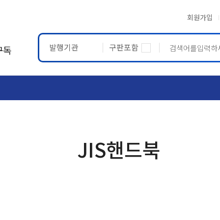
회원가입
발행기관
구판포함
구독
ASTM
ETRTO
JIS핸드북