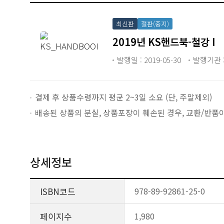
최신판
절판(중지)
2019년 KS핸드북-철강 I
발행일 : 2019-05-30
발행기관 
결제 후 상품수령까지 평균 2~3일 소요 (단, 주말제외)
배송된 상품의 분실, 상품포장이 훼손된 경우, 교환/반품
상세정보
ISBN코드
978-89-92861-25-0
페이지수
1,980