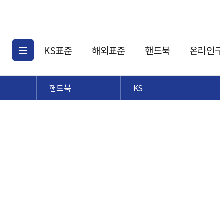
KS표준
해외표준
핸드북
온라인
핸드북
KS
KS표준검색
해외표준검색
KS
소개
AATCC
KS관련상품
해외표준관련상품
ASM
제공표준
DIN
KS인증심사기준
해외표준 견적의뢰
JSTRA
구입절차
TRA
국내단체표준
ISO심볼