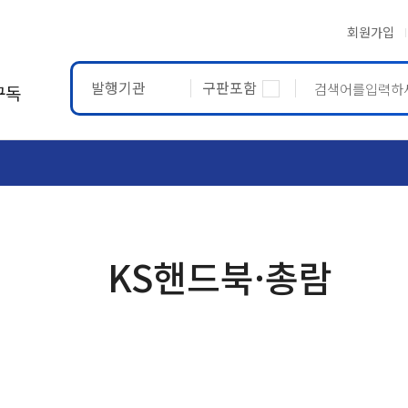
회원가입
발행기관
구판포함
구독
ASTM
ETRTO
KS핸드북·총람