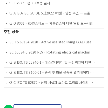
KS F 2527 - 콘크리트용 골재
KS A ISO/IEC GUIDE 51(2022 확인) - 안전 측면 — 표준에 포함시킬 지침
KS Q 8001 - KS인증제도 — 제품인증에 대한 일반 요구사항
추천 상품
IEC TS 63134:2020 - Active assisted living (AAL) use cases
IEC 60034-5:2020 RLV - Rotating electrical machines - Part 5: Degrees of protection provided by the integral design of rotating electrical machines (IP code) - Classification
KS B ISO/TS 25740-1 - 에스컬레이터 및 무빙워크에 대한 안전요건 — 제1부: 세계공통 필수 안전요건(GESRs)
KS B ISO/TS 8100-21 - 승객 및 화물 운송용 엘리베이터 —제21부: 세계공통 필수안전요건(GESRs)을 충족하는 세계공통 안전 파라미터(GSPs)
KS C IEC TS 62872 - 산업 시설과 스마트 그리드 사이의 산업 공정 측정, 제어 및 자동화 시스템 인터페이스