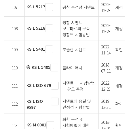
2022-
KS L 5217
107
팽창 수경성 시멘트
개정
12-23
팽창 시멘트
2022-
KS L 5218
108
모르타르의 구속
개정
12-23
팽창도 시험방법
2022-
KS L 5401
109
포졸란 시멘트
확인
11-14
2018-
㉿ KS L 5405
110
플라이 애시
개정
07-11
시멘트 — 시험방법
2022-
KS L ISO 679
111
개정
— 강도 측정
12-23
KS L ISO
시멘트의 응결 및
2019-
112
확인
9597
안정성 시험방법
12-31
화학 분석 및
2018-
KS M 0001
113
시험방법에 대한
확인
12-04