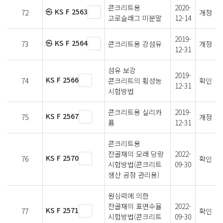
콘크리트용
2020-
㉿ KS F 2563
72
개정
고로슬래그 미분말
12-14
2019-
㉿ KS F 2564
73
콘크리트용 강섬유
개정
12-31
섬유 보강
2019-
KS F 2566
74
콘크리트의 휨성능
확인
12-31
시험방법
콘크리트용 실리카
2019-
KS F 2567
75
개정
퓸
12-31
콘크리트용
잔골재의 모래 당량
2022-
KS F 2570
76
확인
시험방법(콘크리트
09-30
생산 공정 관리용)
원심력에 의한
잔골재의 표면수율
2022-
KS F 2571
77
확인
시험방법(콘크리트
09-30