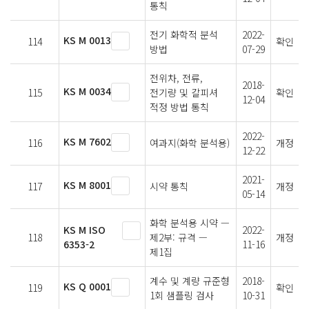
통칙
전기 화학적 분석
2022-
KS M 0013
114
확인
방법
07-29
전위차, 전류,
2018-
KS M 0034
115
전기량 및 칼피셔
확인
12-04
적정 방법 통칙
2022-
KS M 7602
116
여과지(화학 분석용)
개정
12-22
2021-
KS M 8001
117
시약 통칙
개정
05-14
화학 분석용 시약 —
KS M ISO
2022-
118
제2부: 규격 —
개정
6353-2
11-16
제1집
계수 및 계량 규준형
2018-
KS Q 0001
119
확인
1회 샘플링 검사
10-31