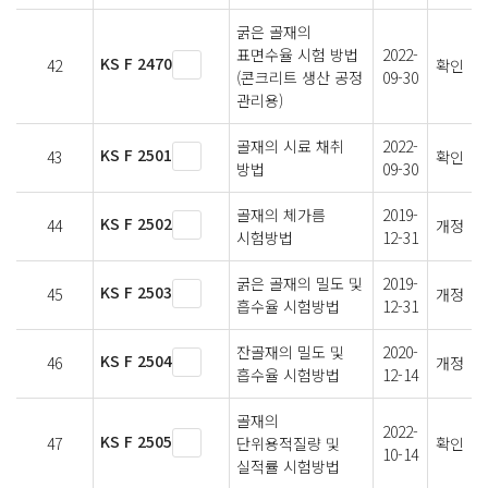
굵은 골재의
표면수율 시험 방법
2022-
KS F 2470
42
확인
(콘크리트 생산 공정
09-30
관리용)
골재의 시료 채취
2022-
KS F 2501
43
확인
방법
09-30
골재의 체가름
2019-
KS F 2502
44
개정
시험방법
12-31
굵은 골재의 밀도 및
2019-
KS F 2503
45
개정
흡수율 시험방법
12-31
잔골재의 밀도 및
2020-
KS F 2504
46
개정
흡수율 시험방법
12-14
골재의
2022-
KS F 2505
47
단위용적질량 및
확인
10-14
실적률 시험방법