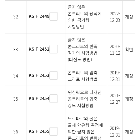
굳지 않은
콘크리트의 용적에
2022-
KS F 2449
32
개정
의한 공기량
12-23
시험방법
굳지 않은
콘크리트의 반죽
2020-
KS F 2452
33
확인
질기의 시험방법
11-12
(다짐도 방법)
콘크리트의 압축
2019-
KS F 2453
34
개정
크리프 시험방법
12-31
원심력으로 다져진
2021-
KS F 2454
35
콘크리트의 압축
개정
12-27
강도 시험방법
모르타르와 굵은
골재 함유량 측정에
2019-
KS F 2455
36
의한 굳지 않은
개정
12-31
콘크리트의 변동성