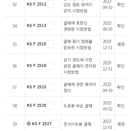
2022-
KS F 2512
53
있는 점토 덩어리
확인
09-30
양의 시험방법
골재에 포함된
2022-
KS F 2513
54
확인
경량편 시험방법
09-30
골재 중의 염화물
2019-
KS F 2515
55
개정
함유량 시험방법
12-31
긁기 경도에 의한
2020-
KS F 2516
56
굵은 골재의 연석량
확인
12-31
시험방법
골재에 관한 용어의
2022-
KS F 2523
57
확인
정의
09-30
2022-
KS F 2525
58
도로용 부순 골재
확인
09-02
2022-
㉿ KS F 2527
59
콘크리트용 골재
개정
11-01