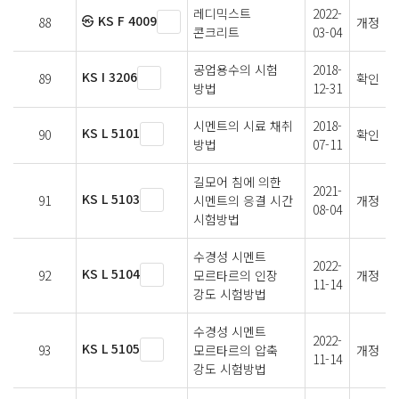
레디믹스트
2022-
㉿ KS F 4009
88
개정
콘크리트
03-04
공업용수의 시험
2018-
KS I 3206
89
확인
방법
12-31
시멘트의 시료 채취
2018-
KS L 5101
90
확인
방법
07-11
길모어 침에 의한
2021-
KS L 5103
91
시멘트의 응결 시간
개정
08-04
시험방법
수경성 시멘트
2022-
KS L 5104
92
모르타르의 인장
개정
11-14
강도 시험방법
수경성 시멘트
2022-
KS L 5105
93
모르타르의 압축
개정
11-14
강도 시험방법