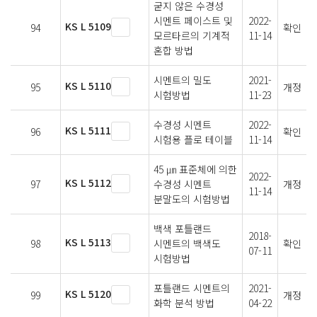
굳지 않은 수경성
시멘트 페이스트 및
2022-
KS L 5109
94
확인
모르타르의 기계적
11-14
혼합 방법
시멘트의 밀도
2021-
KS L 5110
95
개정
시험방법
11-23
수경성 시멘트
2022-
KS L 5111
96
확인
시험용 플로 테이블
11-14
45 ㎛ 표준체에 의한
2022-
KS L 5112
97
수경성 시멘트
개정
11-14
분말도의 시험방법
백색 포틀랜드
2018-
KS L 5113
98
시멘트의 백색도
확인
07-11
시험방법
포틀랜드 시멘트의
2021-
KS L 5120
99
개정
화학 분석 방법
04-22