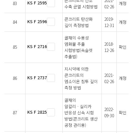
콘크리트의 건조
2021-
KS F 2595
83
개정
수축 균열 시험방법
02-26
콘크리트 탄산화
2019-
KS F 2596
84
개정
깊이 측정방법
12-31
골재의 수용성
염화물 추출
2018-
KS F 2716
85
확인
시험방법(속슬렛
12-26
추출법)
지시약에 의한
콘크리트의
2021-
KS F 2737
86
개정
염소이온 침투 깊이
02-26
측정 방법
골재의
알칼리ㆍ실리카
2022-
KS F 2825
87
반응성 신속 시험
확인
09-30
방법(콘크리트 생산
공정 관리용)