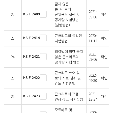
굳지 않은
콘크리트의
2021-
KS F 2409
22
단위용적 질량 및
확인
09-06
공기량 시험방법
(질량방법)
콘크리트의 블리딩
2020-
KS F 2414
23
확인
시험방법
11-12
압력법에 의한 굳지
2021-
KS F 2421
24
않은 콘크리트의
확인
09-06
공기량 시험 방법
콘크리트 코어 및
2022-
KS F 2422
25
보의 시료 절취 및
확인
09-30
강도 시험방법
콘크리트의 쪼갬
2021-
KS F 2423
26
개정
인장 강도 시험방법
12-27
모르타르 및
2020-