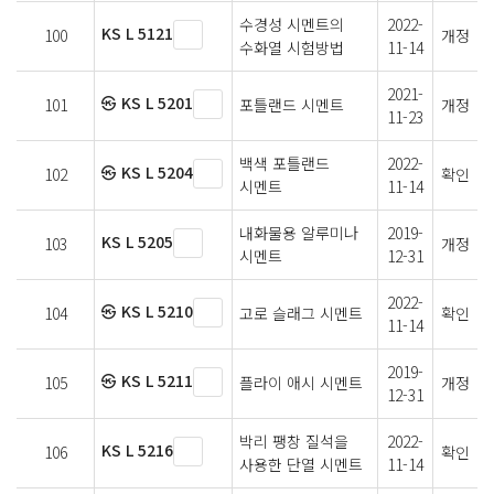
수경성 시멘트의
2022-
KS L 5121
100
개정
수화열 시험방법
11-14
2021-
㉿ KS L 5201
101
포틀랜드 시멘트
개정
11-23
백색 포틀랜드
2022-
㉿ KS L 5204
102
확인
시멘트
11-14
내화물용 알루미나
2019-
KS L 5205
103
개정
시멘트
12-31
2022-
㉿ KS L 5210
104
고로 슬래그 시멘트
확인
11-14
2019-
㉿ KS L 5211
105
플라이 애시 시멘트
개정
12-31
박리 팽창 질석을
2022-
KS L 5216
106
확인
사용한 단열 시멘트
11-14