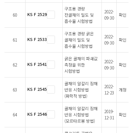
구조용 경량
2022-
KS F 2529
60
잔골재의 밀도 및
확인
09-30
흡수율 시험방법
구조용 경량 굵은
2022-
KS F 2533
61
골재의 밀도 및
확인
09-30
흡수율 시험방법
굵은 골재의 파쇄값
2022-
KS F 2541
62
측정을 위한
확인
09-30
시험방법
골재의 알칼리 잠재
2022-
KS F 2545
63
반응 시험방법
개정
12-23
(화학적 방법)
골재의 알칼리 잠재
2019-
KS F 2546
64
반응 시험방법
확인
12-31
(모르타르봉 방법)