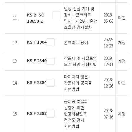
빌딩 건설 기계 및
KS B ISO
장비－콘크리트
2018-
11
확인
18650-2
믹서－제2부：혼합
06-08
효율성 검사절차
2022-
KS F 1004
12
콘크리트 용어
개정
12-23
잔골재 및 사질토의
2019-
KS F 2340
13
개정
모래 당량 시험방법
12-31
다져지지 않은
2018-
KS F 2384
14
잔골재의 공극률
확인
12-26
시험방법
공대공 초음파
검층에 의한
2018-
KS F 2388
15
현장타설말뚝
제정
07-16
건전도 검사
시험방법