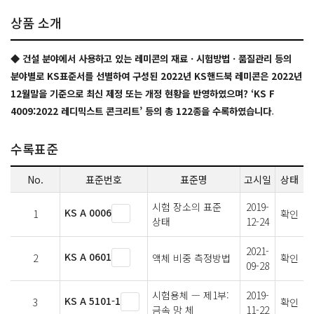
상품 소개
◆ 건설 분야에서 사용하고 있는 레미콘의 재료ㆍ시험방법ㆍ품질관리 등의
분야별로 KS표준서를 선별하여 구성된 2022년 KS핸드북 레미콘은 2022년
12월말을 기준으로 최신 제정 또는 개정 현황을 반영하였으며? ‘KS F
.
4009:2022 레디믹스트 콘크리트’ 등의 총 122종을 수록하였습니다
수록표준
No.
표준번호
표준명
고시일
상태
시험 장소의 표준
2019-
KS A 0006
1
확인
상태
12-24
2021-
KS A 0601
2
액체 비중 측정방법
확인
09-28
시험용체 — 제1부:
2019-
KS A 5101-1
3
확인
금속 망 체
11-22