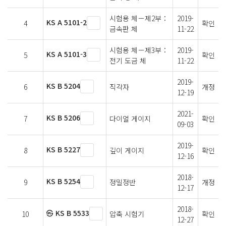
시험용 체－제2부：
2019-
KS A 5101-2
4
확인
금속판 체
11-22
시험용 체－제3부：
2019-
KS A 5101-3
5
확인
전기 도금 체
11-22
2019-
KS B 5204
6
직각자
개정
12-19
2021-
KS B 5206
7
다이얼 게이지
확인
09-03
2019-
KS B 5227
8
깊이 게이지
확인
12-16
2018-
KS B 5254
9
정밀정반
개정
12-17
2018-
㉿ KS B 5533
10
압축 시험기
확인
12-27