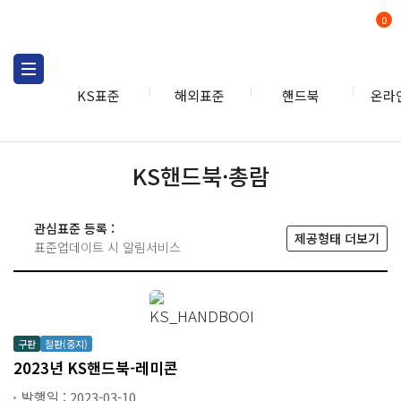
0
KS표준
해외표준
핸드북
온라
핸드북
KS
KS핸드북·총람
관심표준 등록 :
제공형태 더보기
표준업데이트 시 알림서비스
구판
절판(중지)
2023년 KS핸드북-레미콘
발행일 : 2023-03-10