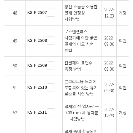
황산 소듐을 이용한
2022-
KS F 2507
48
골재 안정성
개정
12-23
시험방법
로스앤젤레스
시험기에 의한 굵은
2022-
KS F 2508
49
확인
골재의 마모 시험
09-30
방법
잔골재의 표면수
2022-
KS F 2509
50
확인
측정 방법
09-30
콘크리트용 모래에
2022-
KS F 2510
51
포함되어 있는 유기
확인
09-30
불순물 시험 방법
골재의 잔 입자량 —
2022-
KS F 2511
52
0.08 mm 체 통과분
개정
12-23
— 시험방법
골재 중에 함유되어