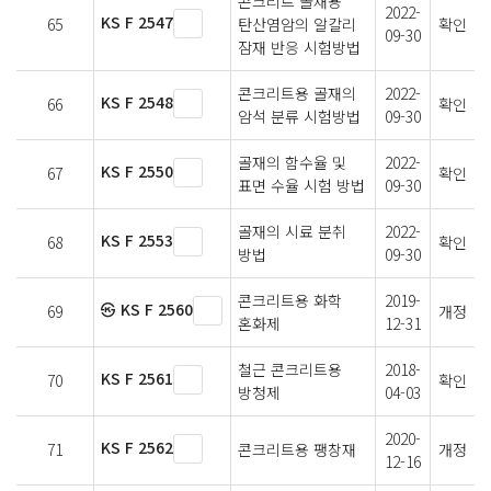
콘크리트 골재용
2022-
KS F 2547
65
탄산염암의 알칼리
확인
09-30
잠재 반응 시험방법
콘크리트용 골재의
2022-
KS F 2548
66
확인
암석 분류 시험방법
09-30
골재의 함수율 및
2022-
KS F 2550
67
확인
표면 수율 시험 방법
09-30
골재의 시료 분취
2022-
KS F 2553
68
확인
방법
09-30
콘크리트용 화학
2019-
㉿ KS F 2560
69
개정
혼화제
12-31
철근 콘크리트용
2018-
KS F 2561
70
확인
방청제
04-03
2020-
KS F 2562
71
콘크리트용 팽창재
개정
12-16