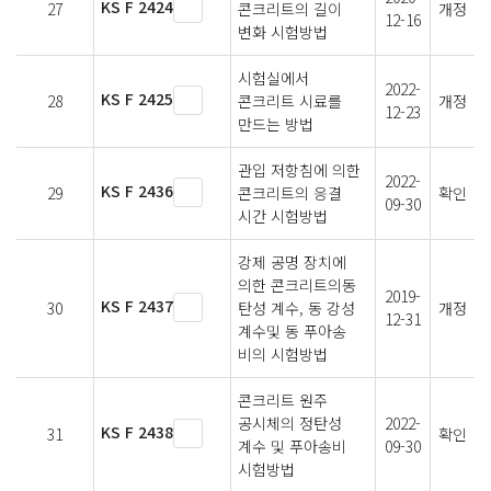
KS F 2424
27
콘크리트의 길이
개정
12-16
변화 시험방법
시험실에서
2022-
KS F 2425
28
콘크리트 시료를
개정
12-23
만드는 방법
관입 저항침에 의한
2022-
KS F 2436
29
콘크리트의 응결
확인
09-30
시간 시험방법
강제 공명 장치에
의한 콘크리트의동
2019-
KS F 2437
30
탄성 계수, 동 강성
개정
12-31
계수및 동 푸아송
비의 시험방법
콘크리트 원주
공시체의 정탄성
2022-
KS F 2438
31
확인
계수 및 푸아송비
09-30
시험방법