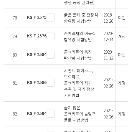
생산 공정 관리용)
굵은 골재 중 편장석
2018-
KS F 2575
78
확인
함유량 시험방법
12-26
순환골재의 이물질
2020-
KS F 2576
79
개정
함유량 시험방법
12-14
콘크리트의 촉진
2020-
KS F 2584
80
확인
탄산화 시험방법
11-12
시멘트 페이스트,
모르타르,
2021-
KS F 2586
81
콘크리트의 자기
개정
02-26
수축 및 자기 팽창
시험방법
굳지 않은
2021-
KS F 2594
82
콘크리트의 슬럼프
개정
02-26
플로 시험방법