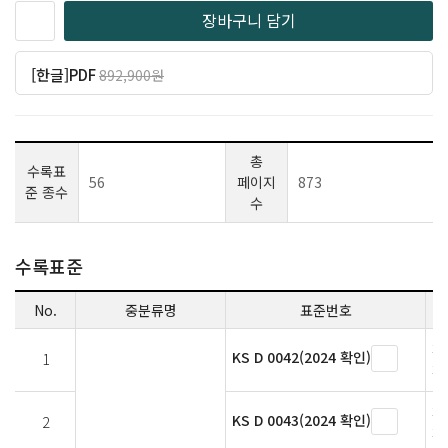
장바구니 담기
[한글]PDF
892,900원
일반 803,610원
(10% 할인)
총
수록표
56
페이지
873
준 종수
수
수록표준
No.
중분류명
표준번호
페
KS D 0042(2024 확인)
1
페
페
KS D 0043(2024 확인)
2
페