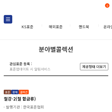
0
KS표준
해외표준
핸드북
온라
KS표준
KS관련상품
분야
분야별콜렉션
관심표준 등록 :
제공형태 더보기
표준업데이트 시 알림서비스
표준
판매
콜렉션
철강-2(철 합금류)
발행기관 : 한국표준협회