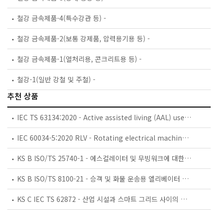
철강 금속제품-4(특수강관 등) -
철강 금속제품-2(보통 강제품, 압력용기용 등) -
철강 금속제품-1(열처리용, 콘크리트용 등) -
철강-1(일반 강철 및 주철) -
추천 상품
IEC TS 63134:2020 - Active assisted living (AAL) use cases
IEC 60034-5:2020 RLV - Rotating electrical machines - Part 5: Degrees of protection provided by the integral design of rotating electrical machines (IP code) - Classification
KS B ISO/TS 25740-1 - 에스컬레이터 및 무빙워크에 대한 안전요건 — 제1부: 세계공통 필수 안전요건(GESRs)
KS B ISO/TS 8100-21 - 승객 및 화물 운송용 엘리베이터 —제21부: 세계공통 필수안전요건(GESRs)을 충족하는 세계공통 안전 파라미터(GSPs)
KS C IEC TS 62872 - 산업 시설과 스마트 그리드 사이의 산업 공정 측정, 제어 및 자동화 시스템 인터페이스