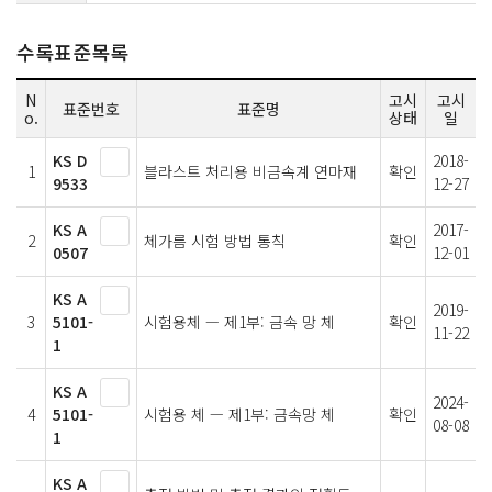
수록표준목록
N
고시
고시
표준번호
표준명
o.
상태
일
KS D
2018-
1
블라스트 처리용 비금속계 연마재
확인
9533
12-27
KS A
2017-
2
체가름 시험 방법 통칙
확인
0507
12-01
KS A
2019-
3
5101-
시험용체 — 제1부: 금속 망 체
확인
11-22
1
KS A
2024-
4
5101-
시험용 체 — 제1부: 금속망 체
확인
08-08
1
KS A