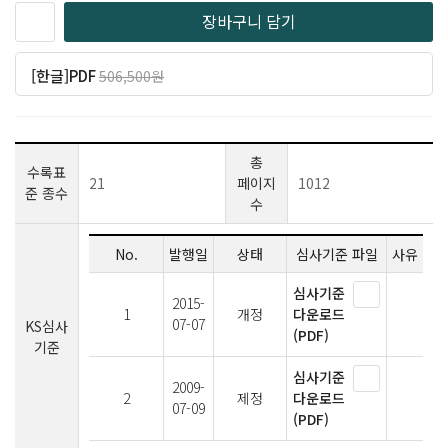
장바구니 담기
[한글]PDF
506,500원
일반 405,200원
(20% 할인)
총
수록표
21
페이지
1012
준 종수
수
No.
발행일
상태
심사기준 파일
사유
심사기준
2015-
1
개정
다운로드
07-07
KS심사
(PDF)
기준
심사기준
2009-
2
제정
다운로드
07-09
(PDF)