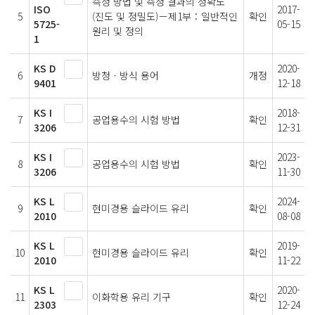
측정 방법 및 측정 결과의 정확도
ISO
2017-
5
(진도 및 정밀도)－제1부：일반적인
확인
5725-
05-15
원리 및 정의
1
KS D
2020-
6
방청ㆍ방식 용어
개정
9401
12-18
KS I
2018-
7
공업용수의 시험 방법
확인
3206
12-31
KS I
2023-
8
공업용수의 시험 방법
확인
3206
11-30
KS L
2024-
9
현미경용 슬라이드 유리
확인
2010
08-08
KS L
2019-
10
현미경용 슬라이드 유리
확인
2010
11-22
KS L
2020-
11
이화학용 유리 기구
확인
2303
12-24