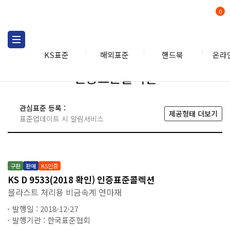
0
KS표준
해외표준
핸드북
온라
인증표준콜렉션
관심표준 등록 :
제공형태 더보기
표준업데이트 시 알림서비스
구판
판매
KS인증
KS D 9533(2018 확인) 인증표준콜렉션
블라스트 처리용 비금속계 연마재
발행일 : 2018-12-27
발행기관 : 한국표준협회