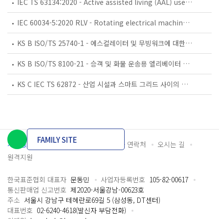
IEC TS 63134:2020 - Active assisted living (AAL) use cases
IEC 60034-5:2020 RLV - Rotating electrical machines - Part 5: Degrees of protection provided by the integral design of rotating electrical machines (IP code) - Classification
KS B ISO/TS 25740-1 - 에스컬레이터 및 무빙워크에 대한 안전요건 — 제1부: 세계공통 필수 안전요건(GESRs)
KS B ISO/TS 8100-21 - 승객 및 화물 운송용 엘리베이터 —제21부: 세계공통 필수안전요건(GESRs)을 충족하는 세계공통 안전 파라미터(GSPs)
KS C IEC TS 62872 - 산업 시설과 스마트 그리드 사이의 산업 공정 측정, 제어 및 자동화 시스템 인터페이스
FAMILY SITE
개인정보처리방침
이용약관
담당자 연락처
오시는 길
원격지원
한국표준협회 대표자
문동민
사업자등록번호
105-82-00617
통신판매업 신고번호
제2020-서울강남-00623호
주소
서울시 강남구 테헤란로69길 5 (삼성동, DT센터)
대표번호
02-6240-4618(발신자 부담전화)