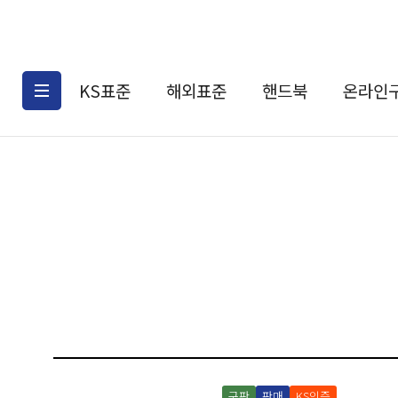
KS표준
해외표준
핸드북
온라인
KS표준검색
해외표준검색
KS
소개
AATCC
KS관련상품
해외표준관련상품
ASM
제공표준
DIN
KS인증심사기준
해외표준 견적의뢰
JSTRA
구입절차
TRA
국내단체표준
ISO심볼
구판
판매
KS인증