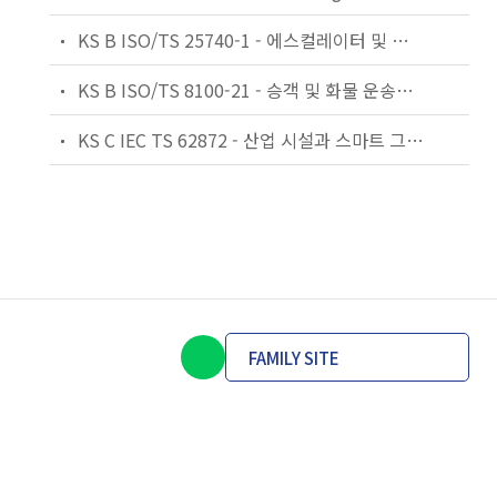
KS B ISO/TS 25740-1 - 에스컬레이터 및 무빙워크에 대한 안전요건 — 제1부: 세계공통 필수 안전요건(GESRs)
KS B ISO/TS 8100-21 - 승객 및 화물 운송용 엘리베이터 —제21부: 세계공통 필수안전요건(GESRs)을 충족하는 세계공통 안전 파라미터(GSPs)
KS C IEC TS 62872 - 산업 시설과 스마트 그리드 사이의 산업 공정 측정, 제어 및 자동화 시스템 인터페이스
FAMILY SITE