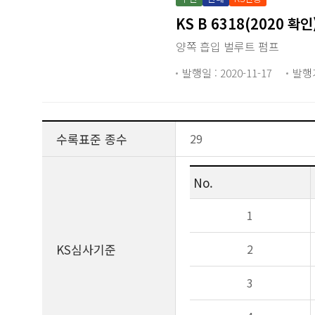
KS B 6318(2020 
양쪽 흡입 벌루트 펌프
발행일 : 2020-11-17
발행
수록표준 종수
29
No.
1
KS심사기준
2
3