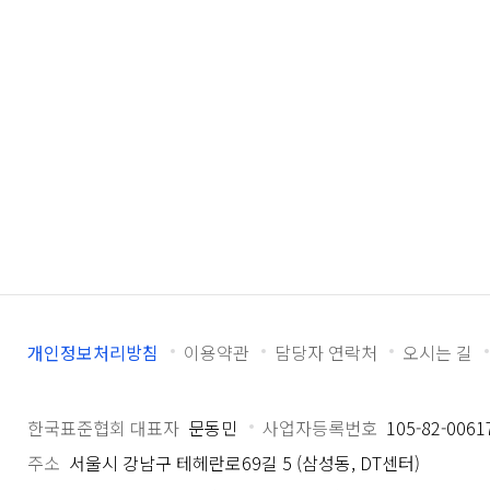
개인정보처리방침
이용약관
담당자 연락처
오시는 길
한국표준협회 대표자
문동민
사업자등록번호
105-82-0061
주소
서울시 강남구 테헤란로69길 5 (삼성동, DT센터)