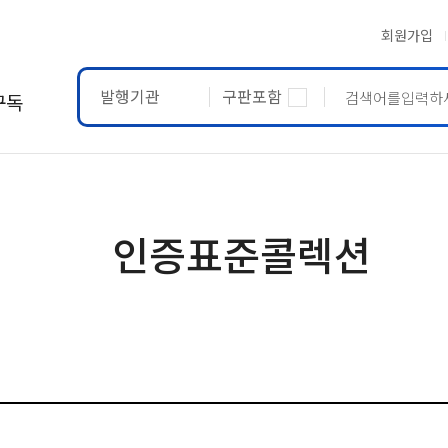
회원가입
발행기관
구판포함
구독
ASTM
ETRTO
인증표준콜렉션