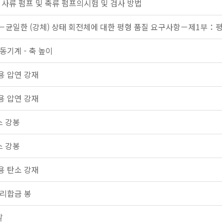
 사류 펌프 및 축류 펌프의시험 및 검사 방법
－균일한 (강체) 상태 회전체에 대한 평형 품질 요구사항－제1부：
동기계 - 축 높이
용 압연 강재
용 압연 강재
 강봉
 강봉
용 탄소 강재
구리합금 봉
탈