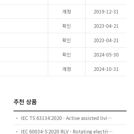
개정
2019-12-31
확인
2023-04-21
확인
2023-04-21
확인
2024-05-30
개정
2024-10-31
추천 상품
IEC TS 63134:2020 - Active assisted living (AAL) use cases
IEC 60034-5:2020 RLV - Rotating electrical machines - Part 5: Degrees of protection provided by the integral design of rotating electrical machines (IP code) - Classification