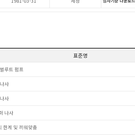
1981-03-31
제정
심사기준 다운로드(
표준명
 벌루트 펌프
 나사
 나사
퍼 나사
 한계 및 끼워맞춤