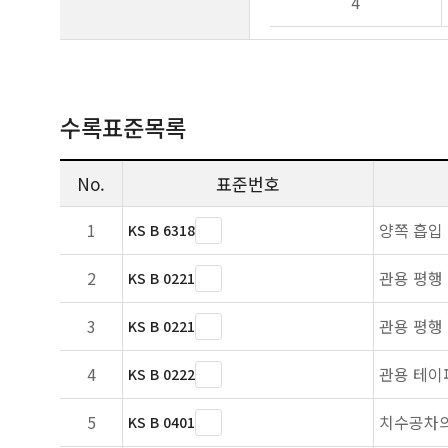
4
수록표준목록
No.
표준번호
1
양쪽 흡입
KS B 6318
2
관용 평행
KS B 0221
3
관용 평행
KS B 0221
4
관용 테이
KS B 0222
5
치수공차의
KS B 0401