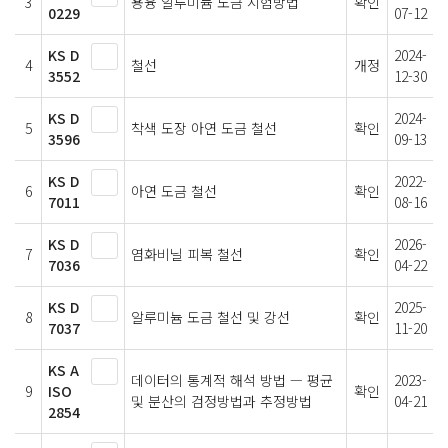
3
용융 알루미늄 도금 시험방법
확인
0229
07-12
KS D
2024-
4
철선
개정
3552
12-30
KS D
2024-
5
착색 도장 아연 도금 철선
확인
3596
09-13
KS D
2022-
6
아연 도금 철선
확인
7011
08-16
KS D
2026-
7
염화비닐 피복 철선
확인
7036
04-22
KS D
2025-
8
알루미늄 도금 철선 및 강선
확인
7037
11-20
KS A
데이터의 통계적 해석 방법 — 평균
2023-
9
ISO
확인
및 분산의 검정방법과 추정방법
04-21
2854