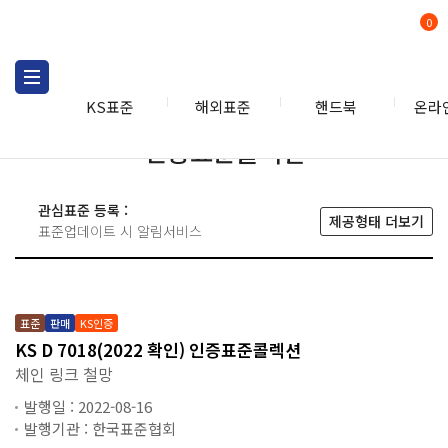
0
KS표준
해외표준
핸드북
온라
인증표준콜렉션
관심표준 등록 :
제공형태 더보기
표준업데이트 시 알림서비스
표준
판매
KS인증
KS D 7018(2022 확인) 인증표준콜렉션
체인 링크 철망
발행일 : 2022-08-16
발행기관 : 한국표준협회