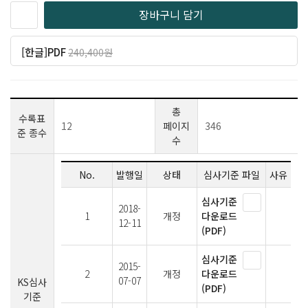
장바구니 담기
[한글]PDF
240,400원
일반 192,320원
(20% 할인)
총
수록표
12
페이지
346
준 종수
수
No.
발행일
상태
심사기준 파일
사유
심사기준
2018-
1
개정
다운로드
12-11
(PDF)
심사기준
2015-
2
개정
다운로드
07-07
KS심사
(PDF)
기준