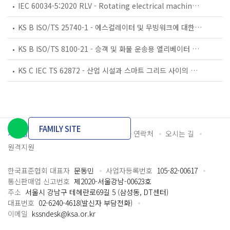
IEC 60034-5:2020 RLV - Rotating electrical machines - Part 5: Degrees of protection provided by the integral design of rotating electrical machines (IP code) - Classification
KS B ISO/TS 25740-1 - 에스컬레이터 및 무빙워크에 대한 안전요건 — 제1부: 세계공통 필수 안전요건(GESRs)
KS B ISO/TS 8100-21 - 승객 및 화물 운송용 엘리베이터 —제21부: 세계공통 필수안전요건(GESRs)을 충족하는 세계공통 안전 파라미터(GSPs)
KS C IEC TS 62872 - 산업 시설과 스마트 그리드 사이의 산업 공정 측정, 제어 및 자동화 시스템 인터페이스
FAMILY SITE
개인정보처리방침
이용약관
담당자 연락처
오시는 길
원격지원
한국표준협회 대표자
문동민
사업자등록번호
105-82-00617
통신판매업 신고번호
제2020-서울강남-00623호
주소
서울시 강남구 테헤란로69길 5 (삼성동, DT센터)
대표번호
02-6240-4618(발신자 부담전화)
이메일
kssndesk@ksa.or.kr