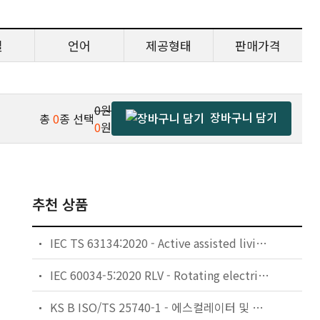
일
언어
제공형태
판매가격
0원
장바구니 담기
총
0
종 선택
0
원
추천 상품
IEC TS 63134:2020 - Active assisted living (AAL) use cases
IEC 60034-5:2020 RLV - Rotating electrical machines - Part 5: Degrees of protection provided by the integral design of rotating electrical machines (IP code) - Classification
KS B ISO/TS 25740-1 - 에스컬레이터 및 무빙워크에 대한 안전요건 — 제1부: 세계공통 필수 안전요건(GESRs)