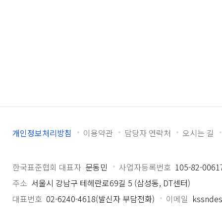
개인정보처리방침
이용약관
담당자 연락처
오시는 길
한국표준협회 대표자
문동민
사업자등록번호
105-82-0061
주소
서울시 강남구 테헤란로69길 5 (삼성동, DT센터)
대표번호
02-6240-4618(발신자 부담전화)
이메일
kssndes