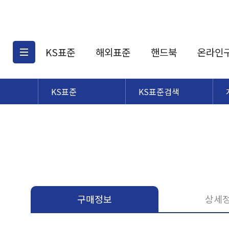
KS표준
해외표준
핸드북
온라인
KS표준
KS표준검색
KS표준검색
해외표준검색
KS
소개
AATCC
KS관련상품
해외표준관련상품
ASM
제공표준
DIN
KS인증심사기준
해외표준 견적의뢰
JSTRA
구입절차
TRA
국내단체표준
ISO심볼
구매정보
상세