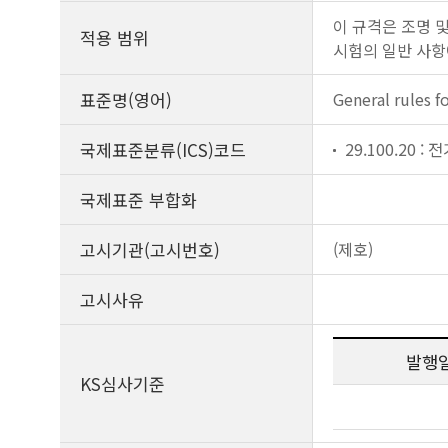
이 규격은 조명 
적용 범위
시험의 일반 사항
표준명(영어)
General rules f
국제표준분류(ICS)코드
29.100.20 :
국제표준 부합화
고시기관(고시번호)
(제호)
고시사유
발행
KS심사기준