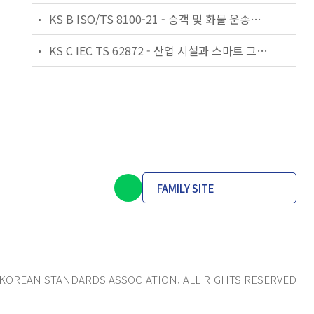
KS B ISO/TS 8100-21 - 승객 및 화물 운송용 엘리베이터 —제21부: 세계공통 필수안전요건(GESRs)을 충족하는 세계공통 안전 파라미터(GSPs)
KS C IEC TS 62872 - 산업 시설과 스마트 그리드 사이의 산업 공정 측정, 제어 및 자동화 시스템 인터페이스
FAMILY SITE
KOREAN STANDARDS ASSOCIATION. ALL RIGHTS RESERVED