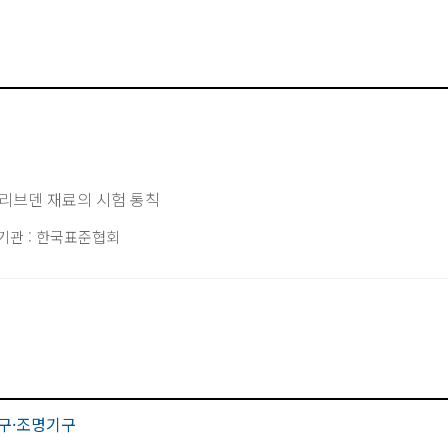
리브덴 재료의 시험 통칙
기관 : 한국표준협회
구·조명기구