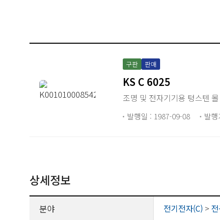
구판
판매
KS C 6025
조명 및 전자기기용 텅스텐 몰
발행일 : 1987-09-08
발행
상세정보
분야
전기전자(C)
>
전