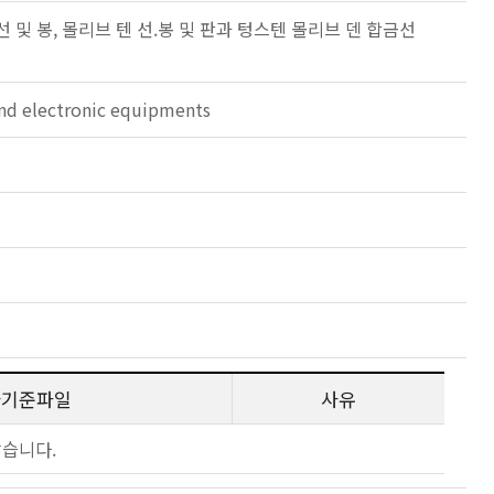
및 봉, 몰리브 텐 선.봉 및 판과 텅스텐 몰리브 덴 합금선
 and electronic equipments
사기준파일
사유
않습니다.