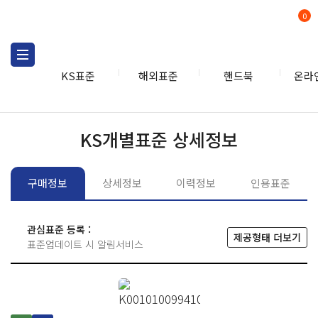
0
KS표준
해외표준
핸드북
온라
KS표준
KS표준검색
개별
KS개별표준 상세정보
구매정보
상세정보
이력정보
인용표준
관심표준 등록 :
제공형태 더보기
표준업데이트 시 알림서비스