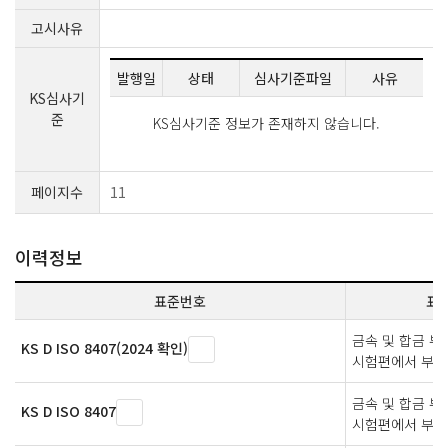
고시사유
발행일
상태
심사기준파일
사유
KS심사기
준
KS심사기준 정보가 존재하지 않습니다.
페이지수
11
이력정보
표준번호
표
금속 및 합금 부
KS D ISO 8407(2024 확인)
시험편에서 부식
금속 및 합금 부
KS D ISO 8407
시험편에서 부식