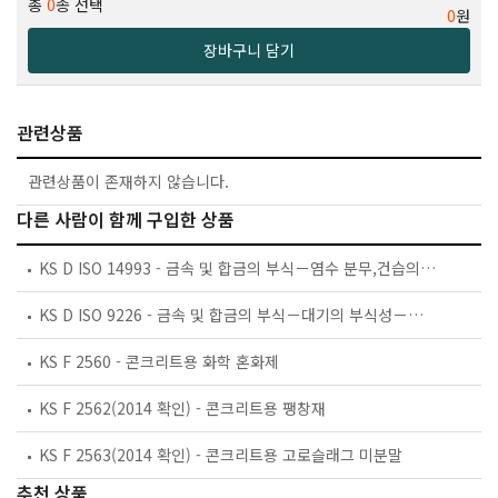
총
0
종 선택
0
원
장바구니 담기
관련상품
관련상품이 존재하지 않습니다.
다른 사람이 함께 구입한 상품
KS D ISO 14993 - 금속 및 합금의 부식－염수 분무,건습의 반복 사이클에 의한 가속 시험
KS D ISO 9226 - 금속 및 합금의 부식－대기의 부식성－부식성 평가를 위한 표준 시험편의 부식 속도 결정
KS F 2560 - 콘크리트용 화학 혼화제
KS F 2562(2014 확인) - 콘크리트용 팽창재
KS F 2563(2014 확인) - 콘크리트용 고로슬래그 미분말
추천 상품