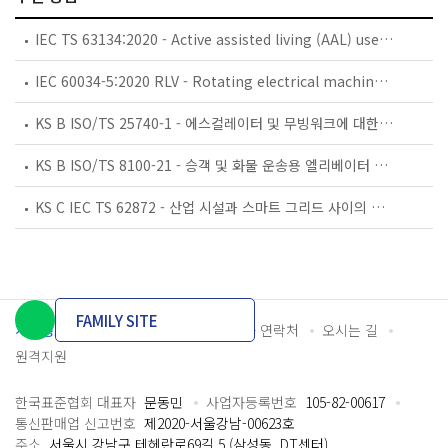
IEC TS 63134:2020 - Active assisted living (AAL) use cases
IEC 60034-5:2020 RLV - Rotating electrical machines - Part 5: Degrees of protection provided by the integral design of rotating electrical machines (IP code) - Classification
KS B ISO/TS 25740-1 - 에스컬레이터 및 무빙워크에 대한 안전요건 — 제1부: 세계공통 필수 안전요건(GESRs)
KS B ISO/TS 8100-21 - 승객 및 화물 운송용 엘리베이터 —제21부: 세계공통 필수안전요건(GESRs)을 충족하는 세계공통 안전 파라미터(GSPs)
KS C IEC TS 62872 - 산업 시설과 스마트 그리드 사이의 산업 공정 측정, 제어 및 자동화 시스템 인터페이스
FAMILY SITE
개인정보처리방침
이용약관
담당자 연락처
오시는 길
원격지원
한국표준협회 대표자
문동민
사업자등록번호
105-82-00617
통신판매업 신고번호
제2020-서울강남-00623호
주소
서울시 강남구 테헤란로69길 5 (삼성동, DT센터)