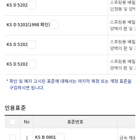
스프링용 베릴륨
KS D 5202
인청동 및 양백의
스프링용 베릴륨
KS D 5202(1998 확인)
양백의 판 및 조
스프링용 베릴륨
KS D 5202
양백의 판 및 조
스프링용 베릴륨
KS D 5202
양백의 판 및 조
확인 및 폐지 고시된 표준에 대해서는 마지막 제정 또는 개정 표준을
구입하시면 됩니다.
인용표준
No
표준번호
KS B 0801
1
금속 재료 