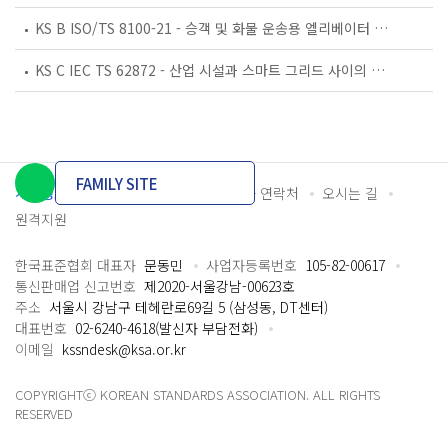
KS B ISO/TS 8100-21 - 승객 및 화물 운송용 엘리베이터 —제21부: 세계공통 필수안전요건(GESRs)을 충족하는 세계공통 안전 파라미터(GSPs)
KS C IEC TS 62872 - 산업 시설과 스마트 그리드 사이의 산업 공정 측정, 제어 및 자동화 시스템 인터페이스
FAMILY SITE
개인정보처리방침
이용약관
담당자 연락처
오시는 길
원격지원
한국표준협회 대표자
문동민
사업자등록번호
105-82-00617
통신판매업 신고번호
제2020-서울강남-00623호
주소
서울시 강남구 테헤란로69길 5 (삼성동, DT센터)
대표번호
02-6240-4618(발신자 부담전화)
이메일
kssndesk@ksa.or.kr
COPYRIGHTⓒ KOREAN STANDARDS ASSOCIATION. ALL RIGHTS
RESERVED