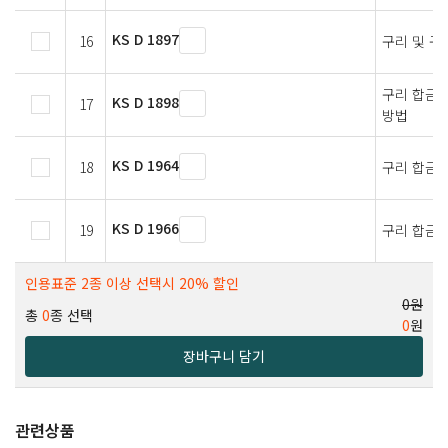
KS D 1897
16
구리 및 구
구리 합금 
KS D 1898
17
방법
KS D 1964
18
구리 합금 
KS D 1966
19
구리 합금의
인용표준 2종 이상 선택시 20% 할인
0원
총
0
종 선택
0
원
장바구니 담기
관련상품