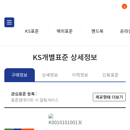
0
KS표준
해외표준
핸드북
온라
KS표준
KS표준검색
개별
KS개별표준 상세정보
구매정보
상세정보
이력정보
인용표준
관심표준 등록 :
제공형태 더보기
표준업데이트 시 알림서비스