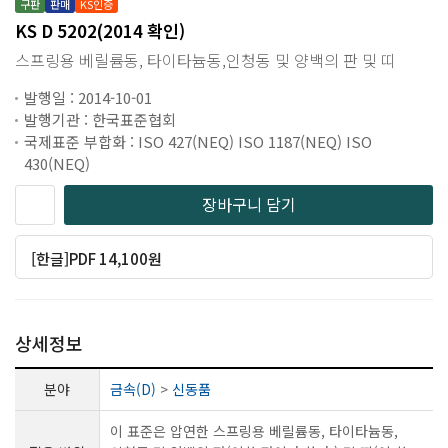
구판
판매
KS인증
KS D 5202(2014 확인)
스프링용 베릴륨동, 타이타늄동,인청동 및 양백의 판 및 띠
발행일 : 2014-10-01
발행기관 : 한국표준협회
국제표준 부합화 : ISO 427(NEQ) ISO 1187(NEQ) ISO
430(NEQ)
장바구니 담기
[한글]PDF 14,100원
상세정보
분야
금속(D)
>
신동품
이 표준은 압연한 스프링용 베릴륨동, 타이타늄동,