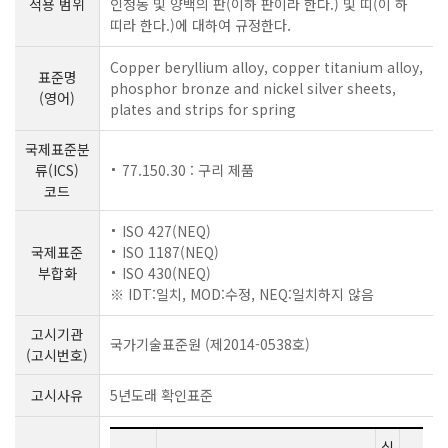
적용 범위
인청동 및 양백의 판(이하 판이라 한다.) 및 띠(이 하
띠라 한다.)에 대하여 규정한다.
Copper beryllium alloy, copper titanium alloy,
표준명
phosphor bronze and nickel silver sheets,
(영어)
plates and strips for spring
국제표준분
류(ICS)
77.150.30 : 구리 제품
코드
ISO 427(NEQ)
국제표준
ISO 1187(NEQ)
부합화
ISO 430(NEQ)
※ IDT:일치, MOD:수정, NEQ:일치하지 않음
고시기관
국가기술표준원 (제2014-0538호)
(고시번호)
고시사유
5년도래 확인표준
심