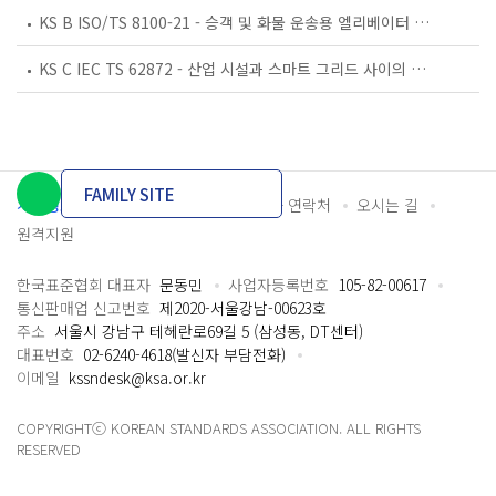
KS B ISO/TS 8100-21 - 승객 및 화물 운송용 엘리베이터 —제21부: 세계공통 필수안전요건(GESRs)을 충족하는 세계공통 안전 파라미터(GSPs)
KS C IEC TS 62872 - 산업 시설과 스마트 그리드 사이의 산업 공정 측정, 제어 및 자동화 시스템 인터페이스
FAMILY SITE
개인정보처리방침
이용약관
담당자 연락처
오시는 길
원격지원
한국표준협회 대표자
문동민
사업자등록번호
105-82-00617
통신판매업 신고번호
제2020-서울강남-00623호
주소
서울시 강남구 테헤란로69길 5 (삼성동, DT센터)
대표번호
02-6240-4618(발신자 부담전화)
이메일
kssndesk@ksa.or.kr
COPYRIGHTⓒ KOREAN STANDARDS ASSOCIATION. ALL RIGHTS
RESERVED