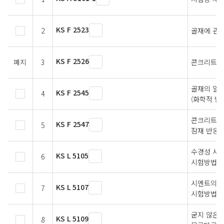
KS F 2523
2
골재에 관한
KS F 2526
폐지
3
콘크리트용
골재의 알칼
KS F 2545
4
(화학적 방
콘크리트 
KS F 2547
5
잠재 반응
수경성 시
KS L 5105
6
시험방법
시멘트의 
KS L 5107
7
시험방법
굳지 않은 
KS L 5109
8