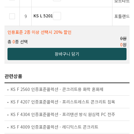
모르타르의
KS L 5201
9
포틀랜드 
인용표준 2종 이상 선택시 20% 할인
0원
총
0
종 선택
0
원
장바구니 담기
관련상품
KS F 2560 인증표준콜렉션 - 콘크리트용 화학 혼화제
KS F 4207 인증표준콜렉션 - 프리스트레스트 콘크리트 침목
KS F 4304 인증표준콜렉션 - 프리텐션 방식 원심력 PC 전주
KS F 4009 인증표준콜렉션 - 레디믹스트 콘크리트