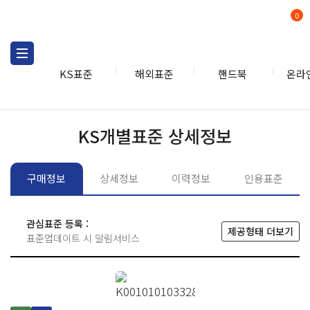
0
KS표준
해외표준
핸드북
온라
KS표준
KS표준검색
개별
KS개별표준 상세정보
구매정보
상세정보
이력정보
인용표준
관심표준 등록 :
제공형태 더보기
표준업데이트 시 알림서비스