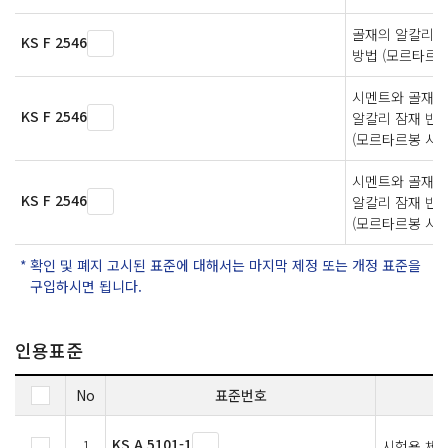
골재의 알칼리 
KS F 2546
방법 (모르타르 
시멘트와 골재의
KS F 2546
알칼리 잠재 반응
(모르타르봉 시험
시멘트와 골재의
KS F 2546
알칼리 잠재 반응
(모르타르봉 시험
확인 및 폐지 고시된 표준에 대해서는 마지막 제정 또는 개정 표준을
구입하시면 됩니다.
인용표준
No
표준번호
KS A 5101-1
1
시험용 체 