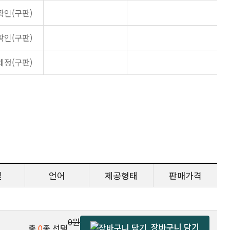
확인(구판)
확인(구판)
제정(구판)
일
언어
제공형태
판매가격
0원
장바구니 담기
총
0
종 선택