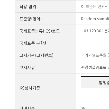
적용 범위
이 표준은 랜덤샘
표준명(영어)
Random sampl
국제표준분류(ICS)코드
03.120.30 
국제표준 부합화
고시기관(고시번호)
국가기술표준원 (제
고시사유
랜덤셈플링표를 
발행
KS심사기준
페이지수
28