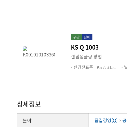
구판
판매
KS Q 1003
랜덤샘플링 방법
변경전표준 : KS A 3151
발
상세정보
분야
품질경영(Q)
>
공