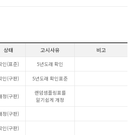
상태
고시사유
비고
확인(표준)
5년도래 확인
확인(구판)
5년도래 확인표준
랜덤셈플링표를
개정(구판)
알기쉽게 개정
개정(구판)
확인(구판)