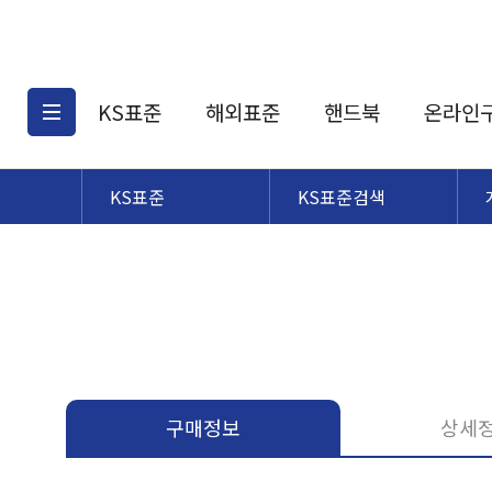
KS표준
해외표준
핸드북
온라인
KS표준
KS표준검색
KS표준검색
해외표준검색
KS
소개
AATCC
KS관련상품
해외표준관련상품
ASM
제공표준
DIN
KS인증심사기준
해외표준 견적의뢰
JSTRA
구입절차
TRA
국내단체표준
ISO심볼
구매정보
상세