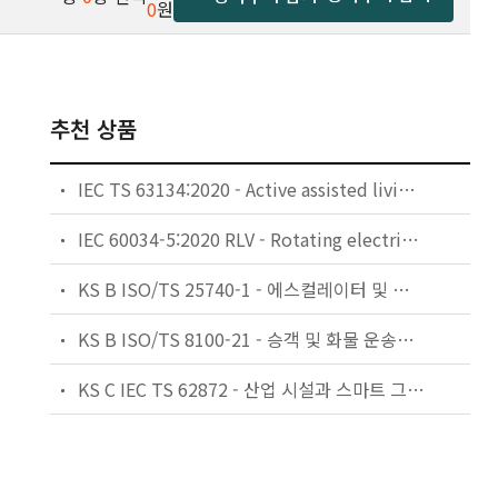
0
원
추천 상품
IEC TS 63134:2020 - Active assisted living (AAL) use cases
IEC 60034-5:2020 RLV - Rotating electrical machines - Part 5: Degrees of protection provided by the integral design of rotating electrical machines (IP code) - Classification
KS B ISO/TS 25740-1 - 에스컬레이터 및 무빙워크에 대한 안전요건 — 제1부: 세계공통 필수 안전요건(GESRs)
KS B ISO/TS 8100-21 - 승객 및 화물 운송용 엘리베이터 —제21부: 세계공통 필수안전요건(GESRs)을 충족하는 세계공통 안전 파라미터(GSPs)
KS C IEC TS 62872 - 산업 시설과 스마트 그리드 사이의 산업 공정 측정, 제어 및 자동화 시스템 인터페이스