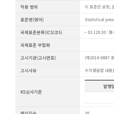
적용 범위
이 표준은 공장,
표준명(영어)
Statistical pre
국제표준분류(ICS)코드
03.120.30 
국제표준 부합화
고시기관(고시번호)
(제2014-0887 호
고시사유
수치맺음법 내용
발행
KS심사기준
페이지수
38