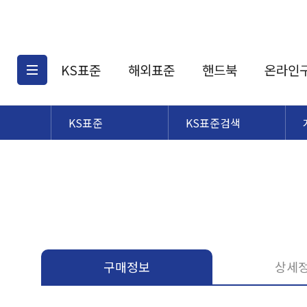
KS표준
해외표준
핸드북
온라인
KS표준
KS표준검색
KS표준검색
해외표준검색
KS
소개
AATCC
KS관련상품
해외표준관련상품
ASM
제공표준
DIN
KS인증심사기준
해외표준 견적의뢰
JSTRA
구입절차
TRA
국내단체표준
ISO심볼
구매정보
상세