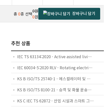
0원
장바구니 담기
총
0
종 선택
0
원
추천 상품
IEC TS 63134:2020 - Active assisted living (AAL) use cases
IEC 60034-5:2020 RLV - Rotating electrical machines - Part 5: Degrees of protection provided by the integral design of rotating electrical machines (IP code) - Classification
KS B ISO/TS 25740-1 - 에스컬레이터 및 무빙워크에 대한 안전요건 — 제1부: 세계공통 필수 안전요건(GESRs)
KS B ISO/TS 8100-21 - 승객 및 화물 운송용 엘리베이터 —제21부: 세계공통 필수안전요건(GESRs)을 충족하는 세계공통 안전 파라미터(GSPs)
KS C IEC TS 62872 - 산업 시설과 스마트 그리드 사이의 산업 공정 측정, 제어 및 자동화 시스템 인터페이스