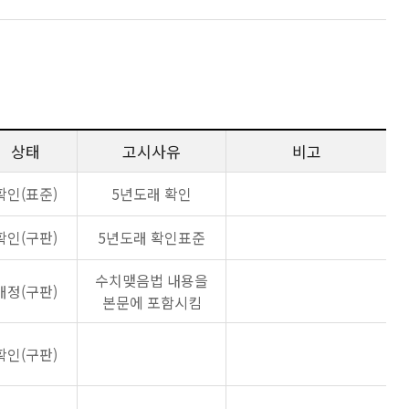
상태
고시사유
비고
확인(표준)
5년도래 확인
확인(구판)
5년도래 확인표준
수치맺음법 내용을
개정(구판)
본문에 포함시킴
확인(구판)