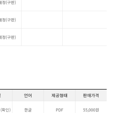
개정(구판)
개정(구판)
제정(구판)
일
언어
제공형태
판매가격
1(확인)
한글
PDF
55,000원