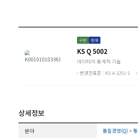
구판
판매
KS Q 5002
데이터의 통계적 기술
변경전표준 : KS A 3251-1
상세정보
분야
품질경영(Q)
>
통