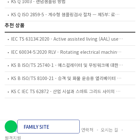
KS Q 1003 - 랜덤샘플링 방법
KS Q ISO 2859-5 - 계수형 샘플링검사 절차 — 제5부: 로트별 합격품질한계(AQL) 지표형 축차 샘플링검사 방식의 시스템
추천 상품
IEC TS 63134:2020 - Active assisted living (AAL) use cases
IEC 60034-5:2020 RLV - Rotating electrical machines - Part 5: Degrees of protection provided by the integral design of rotating electrical machines (IP code) - Classification
KS B ISO/TS 25740-1 - 에스컬레이터 및 무빙워크에 대한 안전요건 — 제1부: 세계공통 필수 안전요건(GESRs)
KS B ISO/TS 8100-21 - 승객 및 화물 운송용 엘리베이터 —제21부: 세계공통 필수안전요건(GESRs)을 충족하는 세계공통 안전 파라미터(GSPs)
KS C IEC TS 62872 - 산업 시설과 스마트 그리드 사이의 산업 공정 측정, 제어 및 자동화 시스템 인터페이스
FAMILY SITE
개인정보처리방침
이용약관
담당자 연락처
오시는 길
원격지원