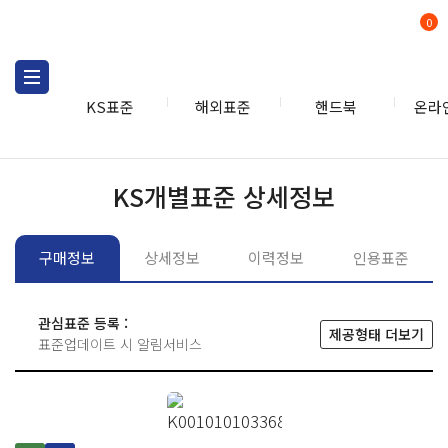
0
KS표준
해외표준
핸드북
온라
KS표준
KS표준검색
개별
KS개별표준 상세정보
구매정보
상세정보
이력정보
인용표준
관심표준 등록 :
제공형태 더보기
표준업데이트 시 알림서비스