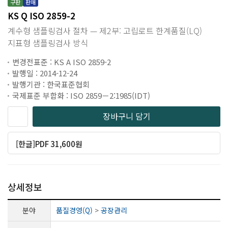
구판
판매
KS Q ISO 2859-2
계수형 샘플링검사 절차 — 제2부: 고립로트 한계품질(LQ)
지표형 샘플링검사 방식
변경전표준 : KS A ISO 2859-2
발행일 : 2014-12-24
발행기관 : 한국표준협회
국제표준 부합화 : ISO 2859－2:1985(IDT)
장바구니 담기
[한글]PDF 31,600원
상세정보
분야
품질경영(Q)
>
공장관리