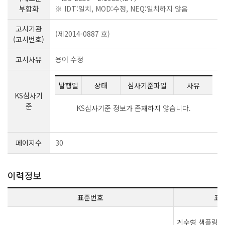
부합화
※ IDT:일치, MOD:수정, NEQ:일치하지 않음
고시기관
(제2014-0887 호)
(고시번호)
고시사유
용어 수정
발행일
상태
심사기준파일
사유
KS심사기
준
KS심사기준 정보가 존재하지 않습니다.
페이지수
30
이력정보
표준번호
표
계수형 샘플링 검