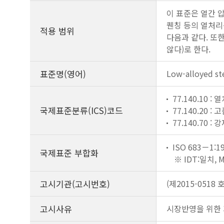
이 표준은 열간 압
퀜칭 등의 열처리
적용 범위
다음과 같다. 또한
않다)로 한다.
표준명(영어)
Low-alloyed ste
77.140.10 :
국제표준분류(ICS)코드
77.140.20 :
77.140.70 :
ISO 683－1:19
국제표준 부합화
※ IDT:일치,
고시기관(고시번호)
(제2015-0518 호
고시사유
시장반영을 위한