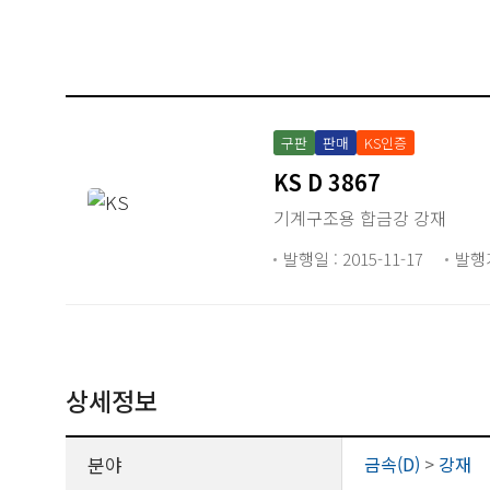
구판
판매
KS인증
KS D 3867
기계구조용 합금강 강재
발행일 : 2015-11-17
발행
상세정보
분야
금속(D)
>
강재