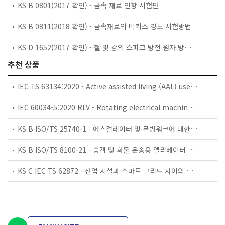
KS B 0801(2017 확인) - 금속 재료 인장 시험편
KS B 0811(2018 확인) - 금속재료의 비커스 경도 시험방법
KS D 1652(2017 확인) - 철 및 강의 스파크 방전 원자 방출 분광 분석 방법
추천 상품
IEC TS 63134:2020 - Active assisted living (AAL) use cases
IEC 60034-5:2020 RLV - Rotating electrical machines - Part 5: Degrees of protection provided by the integral design of rotating electrical machines (IP code) - Classification
KS B ISO/TS 25740-1 - 에스컬레이터 및 무빙워크에 대한 안전요건 — 제1부: 세계공통 필수 안전요건(GESRs)
KS B ISO/TS 8100-21 - 승객 및 화물 운송용 엘리베이터 —제21부: 세계공통 필수안전요건(GESRs)을 충족하는 세계공통 안전 파라미터(GSPs)
KS C IEC TS 62872 - 산업 시설과 스마트 그리드 사이의 산업 공정 측정, 제어 및 자동화 시스템 인터페이스