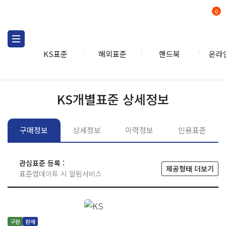
0
KS표준
해외표준
핸드북
온라
KS표준
KS표준검색
개별
KS개별표준 상세정보
구매정보
상세정보
이력정보
인용표준
관심표준 등록 :
제공형태 더보기
표준업데이트 시 알림서비스
구판
판매