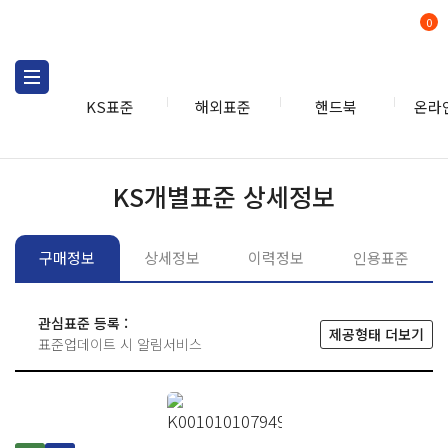
0
KS표준
해외표준
핸드북
온라
KS표준
KS표준검색
개별
KS개별표준 상세정보
구매정보
상세정보
이력정보
인용표준
관심표준 등록 :
제공형태 더보기
표준업데이트 시 알림서비스