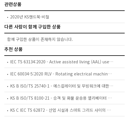
관련상품
2020년 KS핸드북-비철
다른 사람이 함께 구입한 상품
함께 구입한 상품이 존재하지 않습니다.
추천 상품
IEC TS 63134:2020 - Active assisted living (AAL) use cases
IEC 60034-5:2020 RLV - Rotating electrical machines - Part 5: Degrees of protection provided by the integral design of rotating electrical machines (IP code) - Classification
KS B ISO/TS 25740-1 - 에스컬레이터 및 무빙워크에 대한 안전요건 — 제1부: 세계공통 필수 안전요건(GESRs)
KS B ISO/TS 8100-21 - 승객 및 화물 운송용 엘리베이터 —제21부: 세계공통 필수안전요건(GESRs)을 충족하는 세계공통 안전 파라미터(GSPs)
KS C IEC TS 62872 - 산업 시설과 스마트 그리드 사이의 산업 공정 측정, 제어 및 자동화 시스템 인터페이스