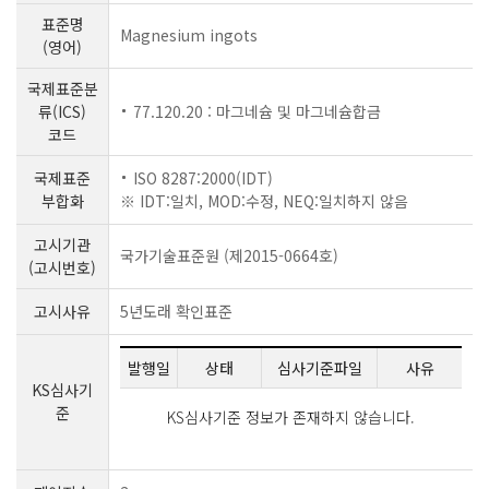
표준명
Magnesium ingots
(영어)
국제표준분
류(ICS)
77.120.20 : 마그네슘 및 마그네슘합금
코드
국제표준
ISO 8287:2000(IDT)
부합화
※ IDT:일치, MOD:수정, NEQ:일치하지 않음
고시기관
국가기술표준원 (제2015-0664호)
(고시번호)
고시사유
5년도래 확인표준
발행일
상태
심사기준파일
사유
KS심사기
준
KS심사기준 정보가 존재하지 않습니다.