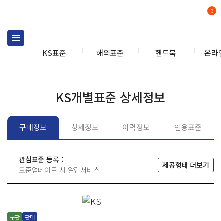
0
KS표준
해외표준
핸드북
온라
KS표준
KS표준검색
개별
KS개별표준 상세정보
구매정보
상세정보
이력정보
인용표준
관심표준 등록 :
제공형태 더보기
표준업데이트 시 알림서비스
구판
판매