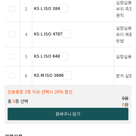
실험실용 유
KS L ISO 384
3
부피 측정용
원칙
실험실용 
KS L ISO 4787
4
유리 제품－
방법
KS L ISO 648
5
실험실용 
KS M ISO 3696
6
분석 실험용
인용표준 2종 이상 선택시 20% 할인
0원
총
0
종 선택
0
원
장바구니 담기