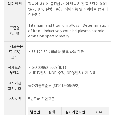
적용 범위
광법에 대하여 규정한다. 이 방법은 철 함유량이 0.01
%∼3.0 %(질량분율)인 타이타늄 및 타이타늄 합금에
적용한다.
Titanium and titanium alloys－Determination
표준명
of iron－Inductively coupled plasma atomic
(영어)
emission spectrometry
국제표준분
류(ICS)
77.120.50 : 티타늄 및 티타늄 합금
코드
국제표준
ISO 22962:2008(IDT)
부합화
※ IDT:일치, MOD:수정, NEQ:일치하지 않음
고시기관
국가기술표준원 (제2015-0649호)
(고시번호)
고시사유
5년도래 확인표준
발행일
상태
심사기준파일
사유