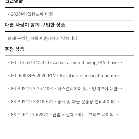
관련상품
2020년 KS핸드북-비철
다른 사람이 함께 구입한 상품
함께 구입한 상품이 존재하지 않습니다.
추천 상품
IEC TS 63134:2020 - Active assisted living (AAL) use cases
IEC 60034-5:2020 RLV - Rotating electrical machines - Part 5: Degrees of protection provided by the integral design of rotating electrical machines (IP code) - Classification
KS B ISO/TS 25740-1 - 에스컬레이터 및 무빙워크에 대한 안전요건 — 제1부: 세계공통 필수 안전요건(GESRs)
KS B ISO/TS 8100-21 - 승객 및 화물 운송용 엘리베이터 —제21부: 세계공통 필수안전요건(GESRs)을 충족하는 세계공통 안전 파라미터(GSPs)
KS C IEC TS 62872 - 산업 시설과 스마트 그리드 사이의 산업 공정 측정, 제어 및 자동화 시스템 인터페이스