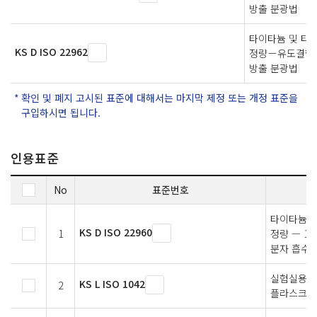
방출 분광법
타이타늄 및 타
KS D ISO 22962
정량－유도결합 
방출 분광법
확인 및 폐지 고시된 표준에 대해서는 마지막 제정 또는 개정 표준을
구입하시면 됩니다.
인용표준
No
표준번호
타이타늄 및
KS D ISO 22960
1
정량 — 1
분자 흡수 
실험실용 
KS L ISO 1042
2
플라스크