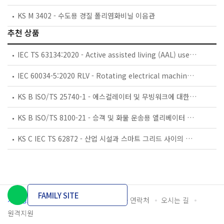
KS M 3402 - 수도용 경질 폴리염화비닐 이음관
추천 상품
IEC TS 63134:2020 - Active assisted living (AAL) use cases
IEC 60034-5:2020 RLV - Rotating electrical machines - Part 5: Degrees of protection provided by the integral design of rotating electrical machines (IP code) - Classification
KS B ISO/TS 25740-1 - 에스컬레이터 및 무빙워크에 대한 안전요건 — 제1부: 세계공통 필수 안전요건(GESRs)
KS B ISO/TS 8100-21 - 승객 및 화물 운송용 엘리베이터 —제21부: 세계공통 필수안전요건(GESRs)을 충족하는 세계공통 안전 파라미터(GSPs)
KS C IEC TS 62872 - 산업 시설과 스마트 그리드 사이의 산업 공정 측정, 제어 및 자동화 시스템 인터페이스
FAMILY SITE
개인정보처리방침
이용약관
담당자 연락처
오시는 길
원격지원