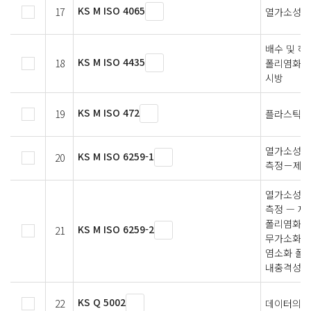
KS M ISO 4065
17
열가소성 플
배수 및 하
KS M ISO 4435
18
폴리염화비닐
시방
KS M ISO 472
19
플라스틱－
열가소성 
KS M ISO 6259-1
20
측정－제1
열가소성 플
측정 — 제
폴리염화비닐
KS M ISO 6259-2
21
무가소화 폴
염소화 폴리
내충격성 폴
KS Q 5002
22
데이터의 