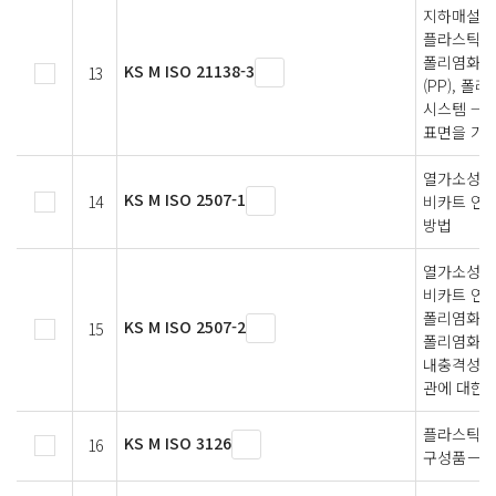
지하매설 배
플라스틱 배
폴리염화비닐
KS M ISO 21138-3
13
(PP), 폴
시스템 — 
표면을 가진
열가소성 
KS M ISO 2507-1
14
비카트 연
방법
열가소성 
비카트 연
폴리염화비닐
KS M ISO 2507-2
15
폴리염화비닐
내충격성 폴
관에 대한 
플라스틱 
KS M ISO 3126
16
구성품－치