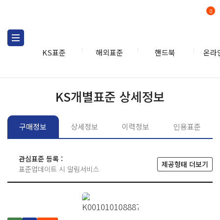
0
KS표준
해외표준
핸드북
온라
KS표준
KS표준검색
개별
KS개별표준 상세정보
구매정보
상세정보
이력정보
인용표준
관심표준 등록 :
제공형태 더보기
표준업데이트 시 알림서비스