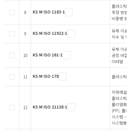
플라스틱 
KS M ISO 1183-1
8
측정 방법 
비중병 방법
유체 이송용
KS M ISO 11922-1
9
치수 및 허
유체 이송용
KS M ISO 161-1
10
공칭 바깥지
미터법
KS M ISO 178
11
플라스틱 
지하매설 배
플라스틱 배
폴리염화비닐
KS M ISO 21138-1
12
(PP), 폴
시스템 — 제
시스템용 재