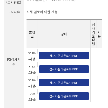
(고시번호)
고시사유
자체 검토에 의한 개정
심
사
발행
기
사
상태
일
준
유
파
일
2015-
심사기준 다운로드(PDF)
07-07
개정
KS심사기
준
2014-
심사기준 다운로드(PDF)
10-23
개정
2010-
심사기준 다운로드(PDF)
08-24
개정
1998-
심사기준 다운로드(PDF)
12-29
제정