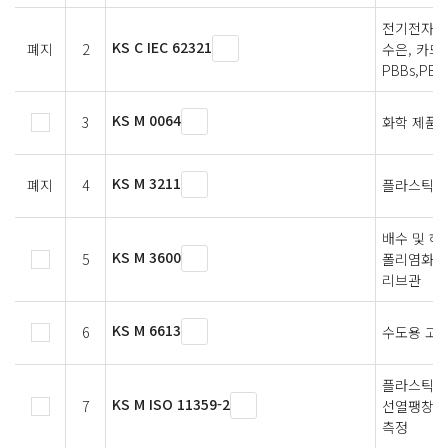
전기전자제품
KS C IEC 62321
폐지
2
수은, 카드뮴
PBBs,PB
KS M 0064
3
화학 제품의
KS M 3211
폐지
4
플라스틱 중
배수 및 하
KS M 3600
5
폴리염화비닐
리브관
KS M 6613
6
수도용 고
플라스틱-열
KS M ISO 11359-2
7
선열팽창계
측정