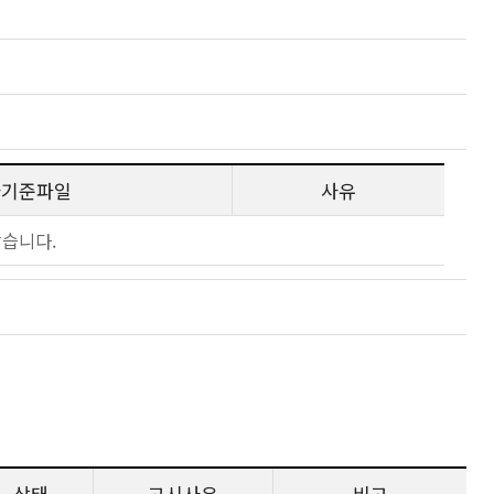
사기준파일
사유
않습니다.
상태
고시사유
비고