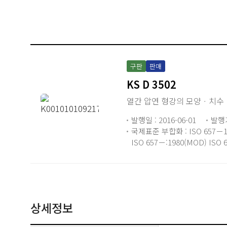
구판
판매
KS D 3502
열간 압연 형강의 모양ㆍ치수
발행일 : 2016-06-01
발행
국제표준 부합화 : ISO 657－1:1
ISO 657－:1980(MOD) ISO 
상세정보