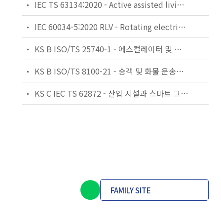
IEC TS 63134:2020 - Active assisted living (AAL) use cases
IEC 60034-5:2020 RLV - Rotating electrical machines - Part 5: Degrees of protection provided by the integral design of rotating electrical machines (IP code) - Classification
KS B ISO/TS 25740-1 - 에스컬레이터 및 무빙워크에 대한 안전요건 — 제1부: 세계공통 필수 안전요건(GESRs)
KS B ISO/TS 8100-21 - 승객 및 화물 운송용 엘리베이터 —제21부: 세계공통 필수안전요건(GESRs)을 충족하는 세계공통 안전 파라미터(GSPs)
KS C IEC TS 62872 - 산업 시설과 스마트 그리드 사이의 산업 공정 측정, 제어 및 자동화 시스템 인터페이스
FAMILY SITE