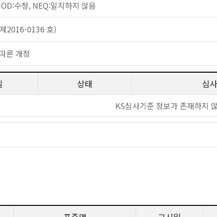
 MOD:수정, NEQ:일치하지 않음
2016-0136 호)
따른 개정
일
상태
심
KS심사기준 정보가 존재하지 
표준명
고시일