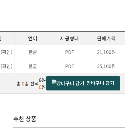
일
언어
제공형태
판매가격
6(확인)
한글
PDF
21,100원
0(확인)
한글
PDF
25,100원
0원
장바구니 담기
총
0
종 선택
0
원
추천 상품