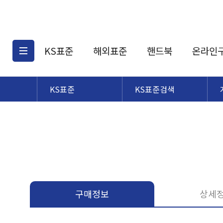
KS표준
해외표준
핸드북
온라인
KS표준
KS표준검색
KS표준검색
해외표준검색
KS
소개
AATCC
KS관련상품
해외표준관련상품
ASM
제공표준
DIN
KS인증심사기준
해외표준 견적의뢰
JSTRA
구입절차
TRA
국내단체표준
ISO심볼
구매정보
상세