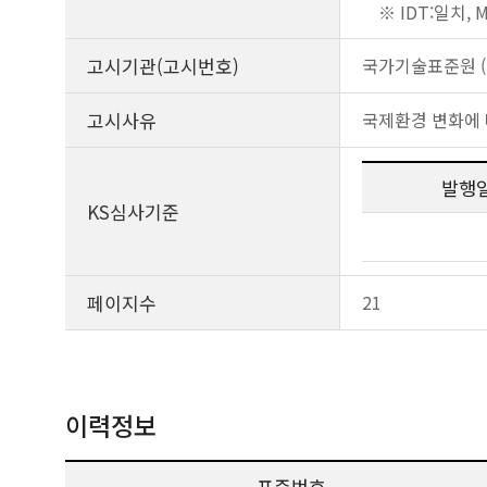
※ IDT:일치,
고시기관(고시번호)
국가기술표준원 (제
고시사유
국제환경 변화에 
발행
KS심사기준
페이지수
21
이력정보
표준번호