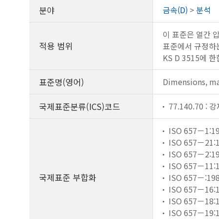
분야
금속(D)
>
분석
이 표준은 열간 압
적용 범위
표준에서 규정하는
KS D 3515에 한
표준명(영어)
Dimensions, mas
국제표준분류(ICS)코드
77.140.70 :
ISO 657－1:1
ISO 657－21:
ISO 657－2:1
ISO 657－11:
국제표준 부합화
ISO 657－:19
ISO 657－16:
ISO 657－18:
ISO 657－19: