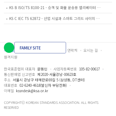
KS B ISO/TS 8100-21 - 승객 및 화물 운송용 엘리베이터 —제21부: 세계공통 필수안전요건(GESRs)을 충족하는 세계공통 안전 파라미터(GSPs)
KS C IEC TS 62872 - 산업 시설과 스마트 그리드 사이의 산업 공정 측정, 제어 및 자동화 시스템 인터페이스
FAMILY SITE
개인정보처리방침
이용약관
담당자 연락처
오시는 길
원격지원
한국표준협회 대표자
문동민
사업자등록번호
105-82-00617
통신판매업 신고번호
제2020-서울강남-00623호
주소
서울시 강남구 테헤란로69길 5 (삼성동, DT센터)
대표번호
02-6240-4618(발신자 부담전화)
이메일
kssndesk@ksa.or.kr
COPYRIGHTⓒ KOREAN STANDARDS ASSOCIATION. ALL RIGHTS
RESERVED