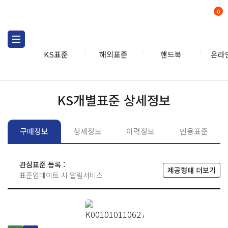
0
KS표준
해외표준
핸드북
온라
KS표준
KS표준검색
개별
KS개별표준 상세정보
구매정보
상세정보
이력정보
인용표준
관심표준 등록 :
제공형태 더보기
표준업데이트 시 알림서비스