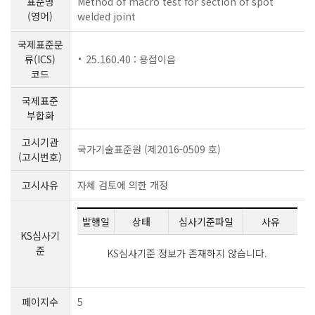
표준명
Method of macro test for section of spot
(영어)
welded joint
국제표준분
류(ICS)
25.160.40 : 용접이음
코드
국제표준
부합화
고시기관
국가기술표준원 (제2016-0509 호)
(고시번호)
고시사유
자체 검토에 의한 개정
발행일
상태
심사기준파일
사유
KS심사기
준
KS심사기준 정보가 존재하지 않습니다.
페이지수
5