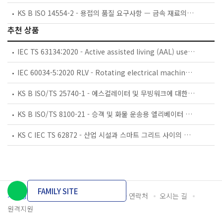
KS B ISO 14554-2 - 용접의 품질 요구사항 — 금속 재료의 저항 용접 — 제2부: 기본적 품질 요구사항
추천 상품
IEC TS 63134:2020 - Active assisted living (AAL) use cases
IEC 60034-5:2020 RLV - Rotating electrical machines - Part 5: Degrees of protection provided by the integral design of rotating electrical machines (IP code) - Classification
KS B ISO/TS 25740-1 - 에스컬레이터 및 무빙워크에 대한 안전요건 — 제1부: 세계공통 필수 안전요건(GESRs)
KS B ISO/TS 8100-21 - 승객 및 화물 운송용 엘리베이터 —제21부: 세계공통 필수안전요건(GESRs)을 충족하는 세계공통 안전 파라미터(GSPs)
KS C IEC TS 62872 - 산업 시설과 스마트 그리드 사이의 산업 공정 측정, 제어 및 자동화 시스템 인터페이스
FAMILY SITE
개인정보처리방침
이용약관
담당자 연락처
오시는 길
원격지원