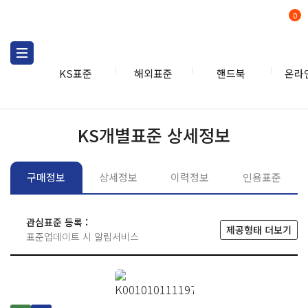
0
KS표준
해외표준
핸드북
온라
KS표준
KS표준검색
개별
KS개별표준 상세정보
구매정보
상세정보
이력정보
인용표준
관심표준 등록 :
제공형태 더보기
표준업데이트 시 알림서비스