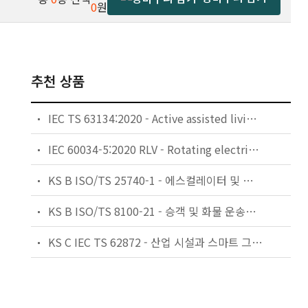
0
원
추천 상품
IEC TS 63134:2020 - Active assisted living (AAL) use cases
IEC 60034-5:2020 RLV - Rotating electrical machines - Part 5: Degrees of protection provided by the integral design of rotating electrical machines (IP code) - Classification
KS B ISO/TS 25740-1 - 에스컬레이터 및 무빙워크에 대한 안전요건 — 제1부: 세계공통 필수 안전요건(GESRs)
KS B ISO/TS 8100-21 - 승객 및 화물 운송용 엘리베이터 —제21부: 세계공통 필수안전요건(GESRs)을 충족하는 세계공통 안전 파라미터(GSPs)
KS C IEC TS 62872 - 산업 시설과 스마트 그리드 사이의 산업 공정 측정, 제어 및 자동화 시스템 인터페이스