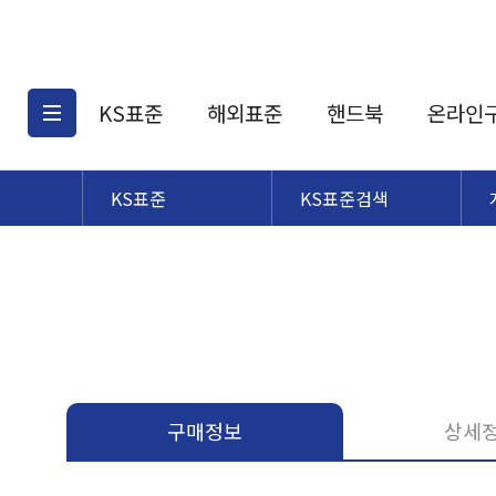
KS표준
해외표준
핸드북
온라인
KS표준
KS표준검색
KS표준검색
해외표준검색
KS
소개
AATCC
KS관련상품
해외표준관련상품
ASM
제공표준
DIN
KS인증심사기준
해외표준 견적의뢰
JSTRA
구입절차
TRA
국내단체표준
ISO심볼
구매정보
상세