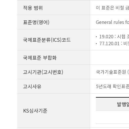
적용 범위
이 표준은 비철 
표준명(영어)
General rules f
19.020 : 시
국제표준분류(ICS)코드
77.120.01 :
국제표준 부합화
고시기관(고시번호)
국가기술표준원 (제
고시사유
5년도래 확인표
발행
KS심사기준