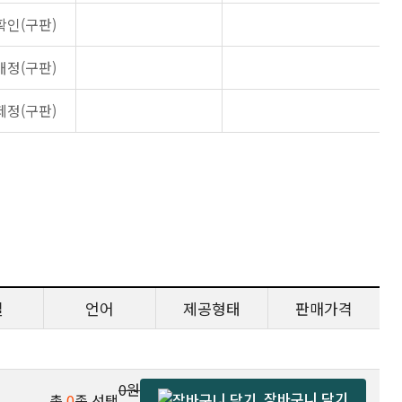
확인(구판)
개정(구판)
제정(구판)
일
언어
제공형태
판매가격
0원
장바구니 담기
총
0
종 선택