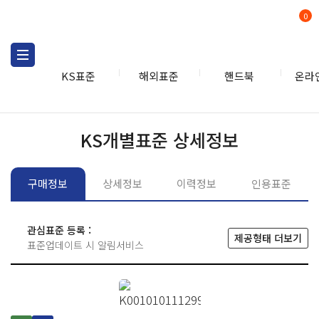
0
KS표준
해외표준
핸드북
온라
KS표준
KS표준검색
개별
KS개별표준 상세정보
구매정보
상세정보
이력정보
인용표준
관심표준 등록 :
제공형태 더보기
표준업데이트 시 알림서비스