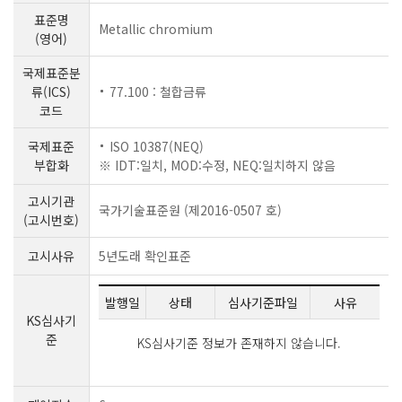
표준명
Metallic chromium
(영어)
국제표준분
류(ICS)
77.100 : 철합금류
코드
국제표준
ISO 10387(NEQ)
부합화
※ IDT:일치, MOD:수정, NEQ:일치하지 않음
고시기관
국가기술표준원 (제2016-0507 호)
(고시번호)
고시사유
5년도래 확인표준
발행일
상태
심사기준파일
사유
KS심사기
준
KS심사기준 정보가 존재하지 않습니다.