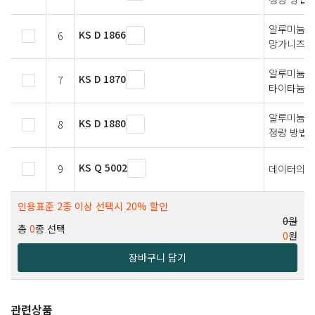
알루미늄 
KS D 1866
6
망가니즈 
알루미늄 
KS D 1870
7
타이타늄 
알루미늄 
KS D 1880
8
정량 방법
KS Q 5002
9
데이터의 
인용표준 2종 이상 선택시 20% 할인
0원
총
0
종 선택
0
원
장바구니 담기
관련상품