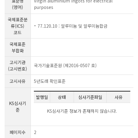
표준명
Virgin aluminium ingots for electrical
(영어)
purposes
국제표준분
류(ICS)
77.120.10 : 알루미늄 및 알루미늄합금
코드
국제표준
부합화
고시기관
국가기술표준원 (제2016-0507 호)
(고시번호)
고시사유
5년도래 확인표준
발행일
상태
심사기준파일
사유
KS심사기
준
KS심사기준 정보가 존재하지 않습니다.
페이지수
2