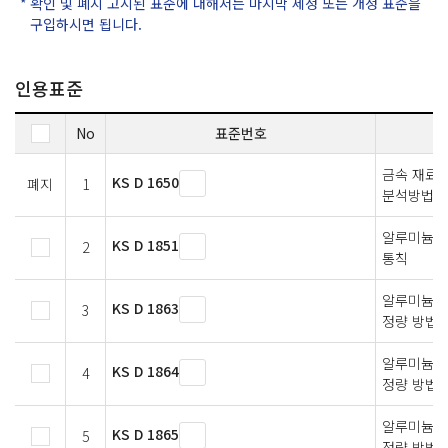
확인 및 폐지 고시된 표준에 대해서는 마지막 제정 또는 개정 표준을
구입하시면 됩니다.
인용표준
No
표준번호
금속 재료의
KS D 1650
폐지
1
분석방법 
알루미늄 및
KS D 1851
2
통칙
알루미늄 및
KS D 1863
3
정량 방법
알루미늄 및
KS D 1864
4
정량 방법
알루미늄 및
KS D 1865
5
정량 방법