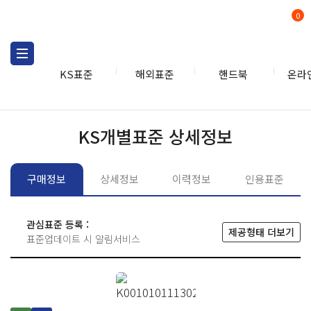
0
KS표준
해외표준
핸드북
온라
KS표준
KS표준검색
개별
KS개별표준 상세정보
구매정보
상세정보
이력정보
인용표준
관심표준 등록 :
제공형태 더보기
표준업데이트 시 알림서비스