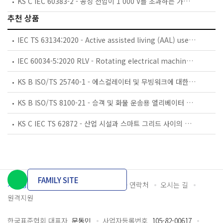
KS C IEC 60383-2 - 공칭 전압이 1 000 V를 초과하는 가공 선로용 애자 — 제2부: 교류 계통에 사용하는 애자련 및 애자 장치 — 정의, 시험방법 및 판정 기준
추천 상품
IEC TS 63134:2020 - Active assisted living (AAL) use cases
IEC 60034-5:2020 RLV - Rotating electrical machines - Part 5: Degrees of protection provided by the integral design of rotating electrical machines (IP code) - Classification
KS B ISO/TS 25740-1 - 에스컬레이터 및 무빙워크에 대한 안전요건 — 제1부: 세계공통 필수 안전요건(GESRs)
KS B ISO/TS 8100-21 - 승객 및 화물 운송용 엘리베이터 —제21부: 세계공통 필수안전요건(GESRs)을 충족하는 세계공통 안전 파라미터(GSPs)
KS C IEC TS 62872 - 산업 시설과 스마트 그리드 사이의 산업 공정 측정, 제어 및 자동화 시스템 인터페이스
FAMILY SITE
개인정보처리방침
이용약관
담당자 연락처
오시는 길
원격지원
한국표준협회 대표자
문동민
사업자등록번호
105-82-00617