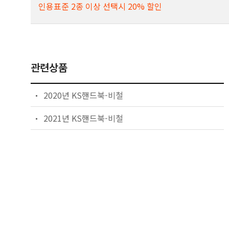
인용표준 2종 이상 선택시 20% 할인
관련상품
2020년 KS핸드북-비철
2021년 KS핸드북-비철