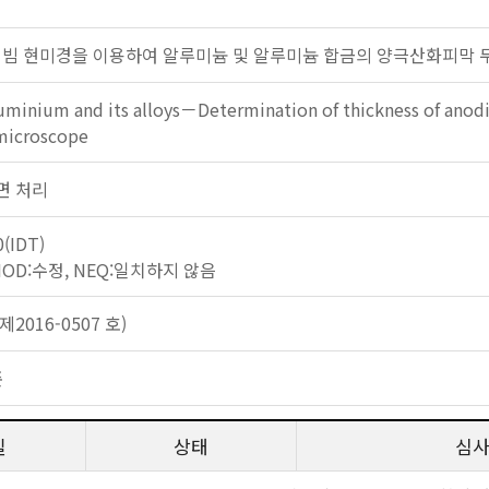
 빔 현미경을 이용하여 알루미늄 및 알루미늄 합금의 양극산화피막 
luminium and its alloys－Determination of thickness of an
microscope
 표면 처리
0(IDT)
 MOD:수정, NEQ:일치하지 않음
2016-0507 호)
준
일
상태
심