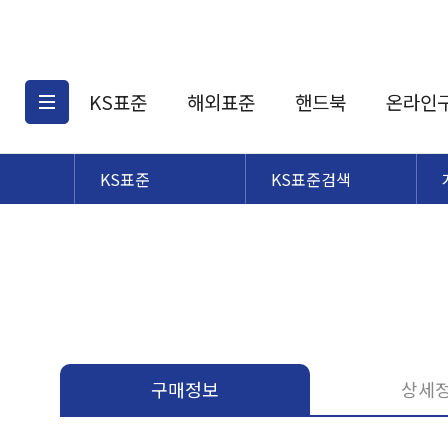
KS표준
해외표준
핸드북
온라인
KS표준
KS표준검색
KS표준검색
해외표준검색
KS
소개
AATCC
KS관련상품
해외표준관련상품
ASM
제공표준
DIN
KS인증심사기준
해외표준 견적의뢰
JSTRA
구입절차
TRA
국내단체표준
ISO심볼
구매정보
상세