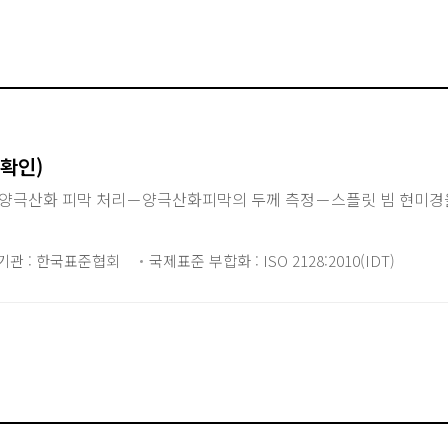
 확인)
 양극산화 피막 처리－양극산화피막의 두께 측정－스플릿 빔 현미경
기관 : 한국표준협회
국제표준 부합화 : ISO 2128:2010(IDT)