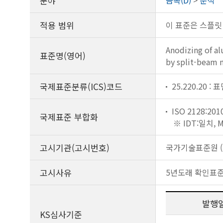
분야
금속(D)
>
분석
적용 범위
이 표준은 스플릿
Anodizing of a
표준명(영어)
by split-beam 
국제표준분류(ICS)코드
25.220.20 :
ISO 2128:201
국제표준 부합화
※ IDT:일치,
고시기관(고시번호)
국가기술표준원 (제
고시사유
5년도래 확인표
발행
KS심사기준