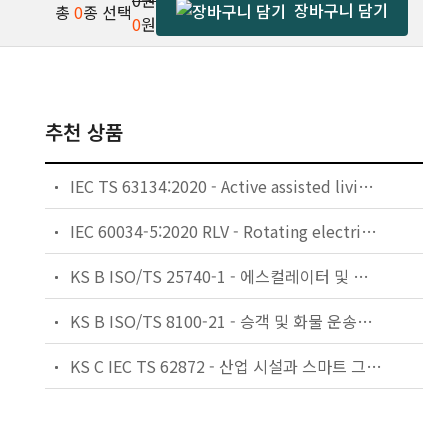
0원
장바구니 담기
총
0
종 선택
0
원
추천 상품
IEC TS 63134:2020 - Active assisted living (AAL) use cases
IEC 60034-5:2020 RLV - Rotating electrical machines - Part 5: Degrees of protection provided by the integral design of rotating electrical machines (IP code) - Classification
KS B ISO/TS 25740-1 - 에스컬레이터 및 무빙워크에 대한 안전요건 — 제1부: 세계공통 필수 안전요건(GESRs)
KS B ISO/TS 8100-21 - 승객 및 화물 운송용 엘리베이터 —제21부: 세계공통 필수안전요건(GESRs)을 충족하는 세계공통 안전 파라미터(GSPs)
KS C IEC TS 62872 - 산업 시설과 스마트 그리드 사이의 산업 공정 측정, 제어 및 자동화 시스템 인터페이스