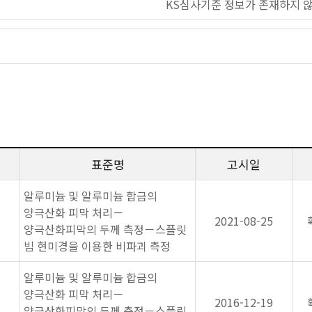
KS심사기준 정보가 존재하지 
표준명
고시일
알루미늄 및 알루미늄 합금의
양극산화 피막 처리－
2021-08-25
양극산화피막의 두께 측정－스플릿
빔 현미경을 이용한 비파괴 측정
알루미늄 및 알루미늄 합금의
양극산화 피막 처리－
2016-12-19
양극산화피막의 두께 측정－스플릿