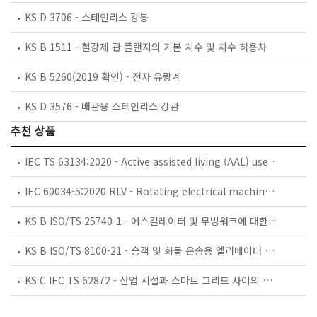
KS D 3706 - 스테인리스 강봉
KS B 1511 - 철강제 관 플랜지의 기본 치수 및 치수 허용차
KS B 5260(2019 확인) - 전자 유량계
KS D 3576 - 배관용 스테인리스 강관
추천 상품
IEC TS 63134:2020 - Active assisted living (AAL) use cases
IEC 60034-5:2020 RLV - Rotating electrical machines - Part 5: Degrees of protection provided by the integral design of rotating electrical machines (IP code) - Classification
KS B ISO/TS 25740-1 - 에스컬레이터 및 무빙워크에 대한 안전요건 — 제1부: 세계공통 필수 안전요건(GESRs)
KS B ISO/TS 8100-21 - 승객 및 화물 운송용 엘리베이터 —제21부: 세계공통 필수안전요건(GESRs)을 충족하는 세계공통 안전 파라미터(GSPs)
KS C IEC TS 62872 - 산업 시설과 스마트 그리드 사이의 산업 공정 측정, 제어 및 자동화 시스템 인터페이스