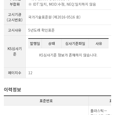
부합화
※ IDT:일치, MOD:수정, NEQ:일치하지 않음
고시기관
국가기술표준원 (제2016-0516 호)
(고시번호)
고시사유
5년도래 확인표준
발행일
상태
심사기준파일
사유
KS심사기
준
KS심사기준 정보가 존재하지 않습니다.
페이지수
12
이력정보
표준번호
표
플라스틱－