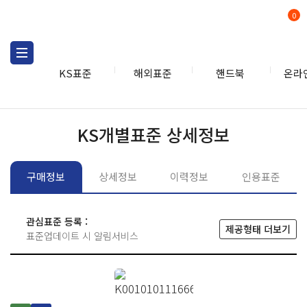
0
KS표준
해외표준
핸드북
온라
KS표준
KS표준검색
개별
KS개별표준 상세정보
구매정보
상세정보
이력정보
인용표준
관심표준 등록 :
제공형태 더보기
표준업데이트 시 알림서비스