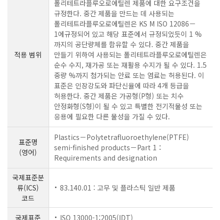
폴리테트라플루오로에틸렌 제품에 대한 요구조건을
규정한다. 중간 제품을 만드는 데 사용되는
폴리테트라플루오로에틸렌은 KS M ISO 12086－
1에규정되어 있고 해당 표준에서 규정되었듯이 1 %
까지의 공단량체를 함유할 수 있다. 중간 제품을
적용 범위
만들기 위하여 사용되는 폴리테트라플루오로에틸렌은
순수 수지, 재가공 또는 재활용 수지가 될 수 있다. 1.5
중량 %까지 첨가되는 안료 또는 염료는 허용된다. 이
표준은 인장강도와 파단신율에 따라 4개 등급을
허용한다. 중간 제품은 가공형(P형) 또는 치수
안정화형(S형)이 될 수 있고 특별한 전기적물성 또는
응용에 필요한 다른 물성을 가질 수 있다.
Plastics－Polytetrafluoroethylene(PTFE)
표준명
semi-finished products－Part 1：
(영어)
Requirements and designation
국제표준분
류(ICS)
83.140.01 : 고무 및 플라스틱 일반 제품
코드
국제표준
ISO 13000-1:2005(IDT)