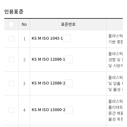
인용표준
No
표준번호
플라스틱 —
KS M ISO 1043-1
1
기본 중합체
플라스틱 —
KS M ISO 12086-1
2
성형 및 압
및 시방의 
플라스틱－
KS M ISO 12086-2
3
및 압출 
및 물성 측
플라스틱 
폴리테트라플
KS M ISO 13000-2
4
중간 제품 
물성 측정