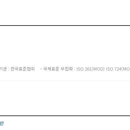
기관 : 한국표준협회
국제표준 부합화 : ISO 261(MOD) ISO 724(MOD
반