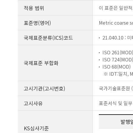
적용 범위
이 표준은 일반적
표준명(영어)
Metric coarse s
국제표준분류(ICS)코드
21.040.10 :
ISO 261(MOD
ISO 724(MOD
국제표준 부합화
ISO 68(MOD)
※ IDT:일치,
고시기관(고시번호)
국가기술표준원 (제
고시사유
표준서식 및 일부
발행
KS심사기준