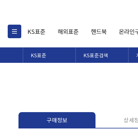
KS표준
해외표준
핸드북
온라인
KS표준
KS표준검색
KS표준검색
해외표준검색
KS
소개
AATCC
KS관련상품
해외표준관련상품
ASM
제공표준
DIN
KS인증심사기준
해외표준 견적의뢰
JSTRA
구입절차
TRA
국내단체표준
ISO심볼
구매정보
상세