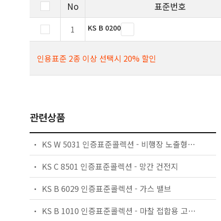
No
표준번호
KS B 0200
1
인용표준 2종 이상 선택시 20% 할인
관련상품
KS W 5031 인증표준콜렉션 - 비행장 노출형 진입등 및 활주로 말단등/말단연장등/종단등
KS C 8501 인증표준콜렉션 - 망간 건전지
KS B 6029 인증표준콜렉션 - 가스 밸브
KS B 1010 인증표준콜렉션 - 마찰 접합용 고장력 6각 볼트ㆍ6각 너트ㆍ평와셔의 세트