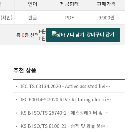
일
언어
제공형태
판매가격
3(확인)
한글
PDF
9,900원
0원
장바구니 담기
총
0
종 선택
0
원
추천 상품
IEC TS 63134:2020 - Active assisted living (AAL) use cases
IEC 60034-5:2020 RLV - Rotating electrical machines - Part 5: Degrees of protection provided by the integral design of rotating electrical machines (IP code) - Classification
KS B ISO/TS 25740-1 - 에스컬레이터 및 무빙워크에 대한 안전요건 — 제1부: 세계공통 필수 안전요건(GESRs)
KS B ISO/TS 8100-21 - 승객 및 화물 운송용 엘리베이터 —제21부: 세계공통 필수안전요건(GESRs)을 충족하는 세계공통 안전 파라미터(GSPs)