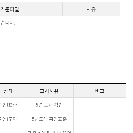
사기준파일
사유
않습니다.
상태
고시사유
비고
확인(표준)
5년 도래 확인
확인(구판)
5년도래 확인표준
표준서식 및 일부 용어