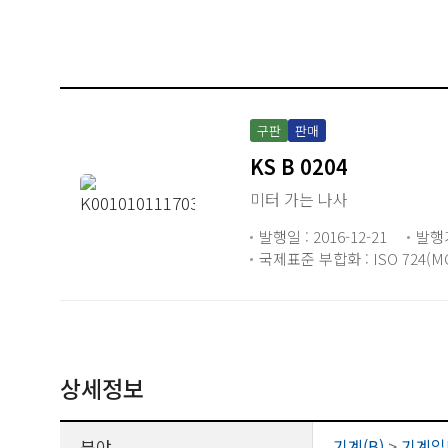
구판
판매
KS B 0204
미터 가는 나사
발행일 : 2016-12-21
발행
국제표준 부합화 : ISO 724(MOD
상세정보
분야
기계(B)
>
기계일