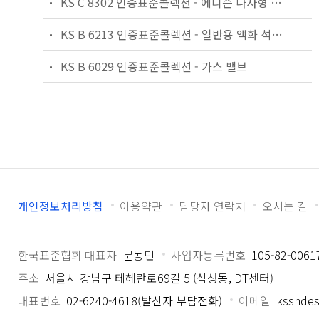
KS C 8302 인증표준콜렉션 - 에디슨 나사형 소켓
KS B 6213 인증표준콜렉션 - 일반용 액화 석유 가스(LPG) 압력 조정기
KS B 6029 인증표준콜렉션 - 가스 밸브
개인정보처리방침
이용약관
담당자 연락처
오시는 길
한국표준협회 대표자
문동민
사업자등록번호
105-82-0061
주소
서울시 강남구 테헤란로69길 5 (삼성동, DT센터)
대표번호
02-6240-4618(발신자 부담전화)
이메일
kssndes