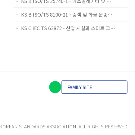
KS B ISO/TS 25740-1 - 에스컬레이터 및 무빙워크에 대한 안전요건 — 제1부: 세계공통 필수 안전요건(GESRs)
KS B ISO/TS 8100-21 - 승객 및 화물 운송용 엘리베이터 —제21부: 세계공통 필수안전요건(GESRs)을 충족하는 세계공통 안전 파라미터(GSPs)
KS C IEC TS 62872 - 산업 시설과 스마트 그리드 사이의 산업 공정 측정, 제어 및 자동화 시스템 인터페이스
FAMILY SITE
KOREAN STANDARDS ASSOCIATION. ALL RIGHTS RESERVED