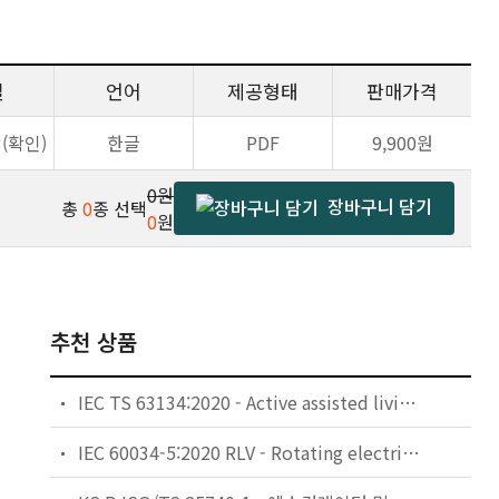
일
언어
제공형태
판매가격
3(확인)
한글
PDF
9,900원
0원
장바구니 담기
총
0
종 선택
0
원
추천 상품
IEC TS 63134:2020 - Active assisted living (AAL) use cases
IEC 60034-5:2020 RLV - Rotating electrical machines - Part 5: Degrees of protection provided by the integral design of rotating electrical machines (IP code) - Classification