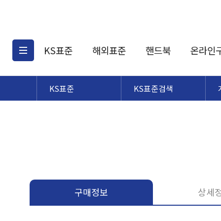
KS표준
해외표준
핸드북
온라인
KS표준
KS표준검색
KS표준검색
해외표준검색
KS
소개
AATCC
KS관련상품
해외표준관련상품
ASM
제공표준
DIN
KS인증심사기준
해외표준 견적의뢰
JSTRA
구입절차
TRA
국내단체표준
ISO심볼
구매정보
상세