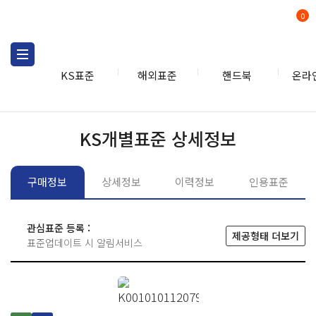
0
KS표준
해외표준
핸드북
온라
KS표준
KS표준검색
개별
KS개별표준 상세정보
구매정보
상세정보
이력정보
인용표준
관심표준 등록 :
제공형태 더보기
표준업데이트 시 알림서비스