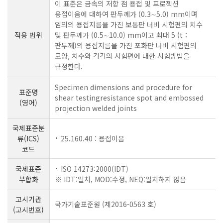
이 표준은 금속의 저항 점 용접 및 프로젝션
용접이음에 대하여 판두께가 (0.3∼5.0) mm이며
임의의 용접지름을 가진 보통판 너비 시험편의 치수
적용 범위
및 판두께가 (0.5∼10.0) mm이고 최대 5 (t：
판두께)의 용접지름을 가진 포화판 너비 시험편의
모양, 치수와 각각의 시험편에 대한 시험방법을
규정한다.
Specimen dimensions and procedure for
표준명
shear testingresistance spot and embossed
(영어)
projection welded joints
국제표준분
류(ICS)
25.160.40 : 용접이음
코드
국제표준
ISO 14273:2000(IDT)
부합화
※ IDT:일치, MOD:수정, NEQ:일치하지 않음
고시기관
국가기술표준원 (제2016-0563 호)
(고시번호)