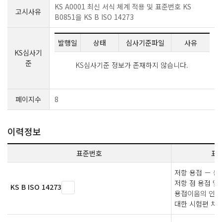
KS A0001 최신 서식 체계 적용 및 표준번호 KS
고시사유
B0851을 KS B ISO 14273
발행일
상태
심사기준파일
사유
KS심사기
준
KS심사기준 정보가 존재하지 않습니다.
페이지수
8
이력정보
표준번호
표
저항 용접 － 용
저항 점 용접 및
KS B ISO 14273
용접이음의 인
대한 시험편 치수