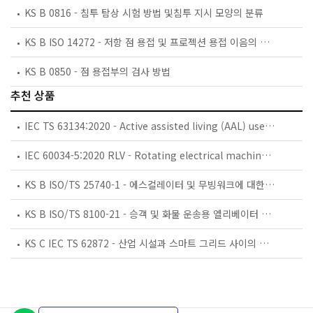
KS B 0816 - 침투 탐상 시험 방법 및침투 지시 모양의 분류
KS B ISO 14272 - 저항 점 용접 및 프로젝션 용접 이음의 ＋자 인장시험에 대한 시험편 치수 및 시험방법
KS B 0850 - 점 용접부의 검사 방법
추천 상품
IEC TS 63134:2020 - Active assisted living (AAL) use cases
IEC 60034-5:2020 RLV - Rotating electrical machines - Part 5: Degrees of protection provided by the integral design of rotating electrical machines (IP code) - Classification
KS B ISO/TS 25740-1 - 에스컬레이터 및 무빙워크에 대한 안전요건 — 제1부: 세계공통 필수 안전요건(GESRs)
KS B ISO/TS 8100-21 - 승객 및 화물 운송용 엘리베이터 —제21부: 세계공통 필수안전요건(GESRs)을 충족하는 세계공통 안전 파라미터(GSPs)
KS C IEC TS 62872 - 산업 시설과 스마트 그리드 사이의 산업 공정 측정, 제어 및 자동화 시스템 인터페이스